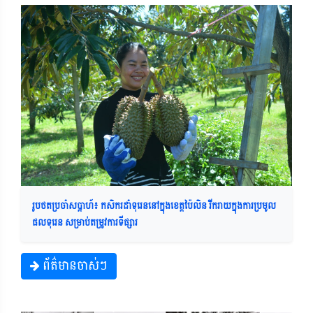
រូបថតប្រចាំសប្តាហ៍៖ កសិករដាំទុរេននៅក្នុងខេត្តប៉ៃលិន រីករាយក្នុងការប្រមូល
ផលទុរេន សម្រាប់តម្រូវការទីផ្សារ
ព័ត៌មានចាស់ៗ