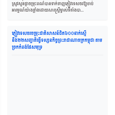
ស្រូវសួនផ្កាចម្រុះពណ៌បានទាក់ទាញភ្ញៀវទេសចរឱ្យចាប់
អារម្មណ៍យ៉ាងខ្លាំងដោយសារស្ត្រីម្ចាស់ទីតាំងបា...
ភ្ញៀវទេសចរចម្រុះជាតិសាសន៍ជិត៦០០នាក់ស្មើ
នឹង២២សញ្ជាតិធ្វើទស្សនកិច្ចព្រះរាជាណាចក្រកម្ពុជា តាម
ច្រកកំពង់ផែសមុទ្រ