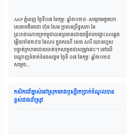
AKP ភ្នំពេញ ថ្ងៃទី០៧ ខែកុម្ភៈ ឆ្នាំ២០២៥--សម្ដេចអគ្គមហា
សេនាបតីតេជោ ហ៊ុន សែន ប្រធានព្រឹទ្ធសភា នៃ
ព្រះរាជាណាចក្រកម្ពុជាបានព្រមានដោយធ្វើការបង្ហោះសារឆ្លង
ឆ្លើយទាំង២៩៥ នៃសារ ក្នុងករណី សេង សារី ឈានហួស
បន្ទាត់ក្រហមដោយចាត់ទុកសម្ដេចជាសត្រូវនោះ។ នៅលើ
បណ្ដាញទំនាក់ទំនងសង្គម ថ្ងៃទី ០៧ ខែកុម្ភៈ ឆ្នាំ២០២៥
សម្ដេច...
កសិករដាំម្នាស់នៅស្រុកមោងឫស្សីរកប្រាក់ចំណូលបាន
ខ្ពស់ជាងដាំស្រូវ