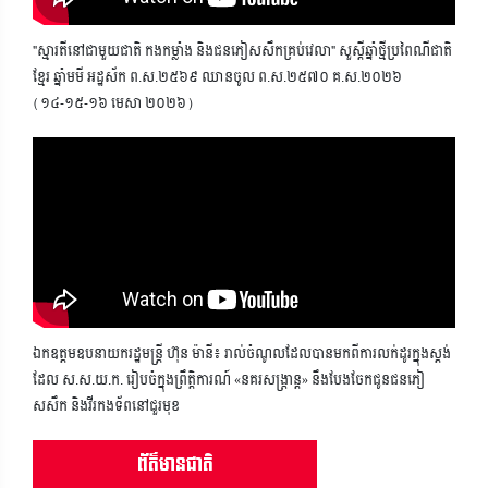
"ស្មារតីនៅជាមួយជាតិ កងកម្លាំង និងជនភៀសសឹកគ្រប់វេលា" សួស្តីឆ្នាំថ្មីប្រពៃណីជាតិ
ខ្មែរ ឆ្នាំមមី អដ្ឋស័ក ព.ស.២៥៦៩ ឈានចូល ព.ស.២៥៧០ គ.ស.២០២៦
(១៤-១៥-១៦ មេសា ២០២៦)
ឯកឧត្តមឧបនាយករដ្ឋមន្ត្រី ហ៊ុន ម៉ានី៖ រាល់ចំណូលដែលបានមកពីការលក់ដូរក្នុងស្តង់
ដែល ស.ស.យ.ក. រៀបចំក្នុងព្រឹត្តិការណ៍ «នគរសង្ក្រាន្ត» នឹងបែងចែកជូនជនភៀ
សសឹក និងវីរកងទ័ពនៅជួរមុខ
ព័ត៌មានជាតិ