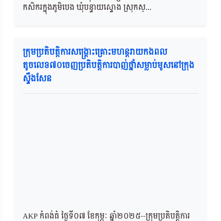
កសិករក្នុងភូមិបេង ឃុំបន្ទាយស្ទោង ស្រុកស្...
ក្រុមប្រតិបត្តិការសង្គ្រោះគ្រោះមហន្តរាយកងពល
តូចលេខ៧០ចេញប្រតិបត្តិការបាញ់ថ្នាំសម្លាប់មូសនៅក្រុង
ស្ទឹងសែន
AKP កំពង់ធំ ថ្ងៃទី០៧ ខែកុម្ភៈ ឆ្នាំ២០២៥--ក្រុមប្រតិបត្តិការ