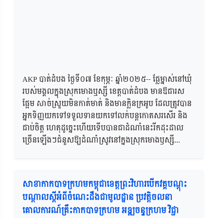
AKP បាត់ដំបង ថ្ងៃទី០៧ ខែកុម្ភៈ ឆ្នាំ២០២៥-- ផ្លែម្នាស់នៅឃុំ
របស់មង្គលក្នុងស្រុកមោងឬស្សី ខេត្តបាត់ដំបង មានឱជារស
ផ្អែម សាច់ស្រួយមិនកាត់មាត់ និងមានក្លិនក្រអូប ដែលត្រូវបាន
អ្នកទិញយកទៅទទួលទានយកទៅលក់បន្តកោតសរសើរ និង
ជាប់ចិត្ត ហេតុដូច្នេះហើយទើបបានជាដំណាំនេះរីកដុះដាល
ច្រើនឡើងៗជំនួសឱ្យដំណាំស្រូវនៅក្នងស្រុកមោងឫស្សី...
សាខាកាកបាទក្រហមកម្ពុជាខេត្តព្រះវិហារបើកវគ្គបណ្តុះ
បណ្តាលស្តីអំពីចំណេះដឹងជាមូលដ្ឋាន ប្រវត្តិចលនា
គោលការណ៍គ្រឹះកាកបាទក្រហម អឌ្ឍចន្ទក្រហម វិជ្ជា