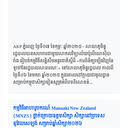
AKP ភ្នំពេញ ថ្ងៃទី០៧ ខែកុម្ភៈ ឆ្នាំ២០២៥-- សាលាភូមិន្ទ
រដ្ឋបាលបានសហការជាមួយសាកលវិទ្យាល័យប៉ូលីណេស៊ីបា
រាំង រៀបចំកម្មវិធីសន្និសីទអន្តរជាតិស្តីពី «ការពិនិត្យឡើងវិញនៃ
ទូទៅនៃរដ្ឋបាលសាធារណៈ» នៅសាលាភូមិន្ទរដ្ឋបាល កាលពី
ថ្ងៃទី០៦ ខែមករា ឆ្នាំ២០២៥ ក្នុងគោលដៅក្លាយជាមូលដ្ឋាន
សម្រាប់កម្ពុជាសិក្សារៀនសូត្រអំពីបទពិសោធន៍...
កម្មវិធីអាហារូបករណ៍ Manaaki New Zealand
(MNZS) ថ្នាក់ក្រោយឧត្ដមសិក្សា សិក្សានៅប្រទេស
នូវែលសេឡង់ សម្រាប់ឆ្នាំសិក្សា២០២៦