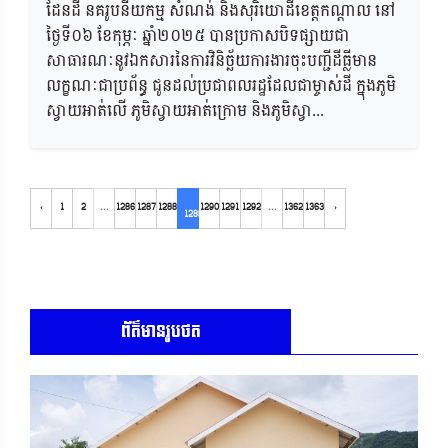
ដែនដី នគរូបនីយកម្ម សំណង់ និងសុរិយោដីខេត្តកណ្តាល នៅ
ថ្ងៃទី០៦ ខែកុម្ភៈ ឆ្នាំ២០២៥ បានប្រកាសបិទផ្សាយជា
សាធារណៈនូវឯកសារនៃការវិនិច្ឆ័យការងារចុះបញ្ជីដីធ្លីមាន
លក្ខណៈជាប្រព័ន្ធ ជូនដល់ប្រជាពលរដ្ឋដែលជាម្ចាស់ដី ក្នុងភូមិ
ស្វាយអាត់លើ ភូមិស្វាយអាត់ក្រោម និងភូមិស្វា...
‹
1
2
...
1286
1287
1288
1290
1291
1292
...
1362
1363
›
1289
ព័ត៌មានរូបថត