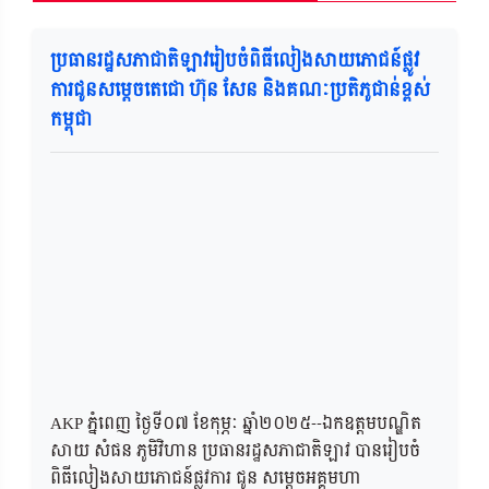
ប្រធានរដ្ឋសភាជាតិឡាវរៀបចំពិធីលៀងសាយភោជន៍ផ្លូវ
ការជូនសម្តេចតេជោ ហ៊ុន សែន និងគណៈប្រតិភូជាន់ខ្ពស់
កម្ពុជា
AKP ភ្នំពេញ ថ្ងៃទី០៧ ខែកុម្ភៈ ឆ្នាំ២០២៥--ឯកឧត្តមបណ្ឌិត
សាយ សំផន ភូមិវិហាន ប្រធានរដ្ឋសភាជាតិឡាវ បានរៀបចំ
ពិធីលៀងសាយភោជន៍ផ្លូវការ ជូន សម្តេចអគ្គមហា