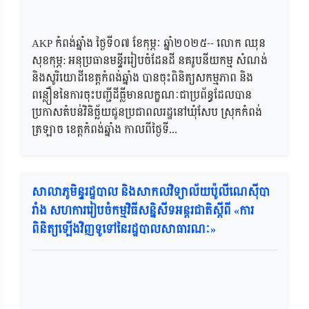
AKP កំពង់ឆ្នាំង ថ្ងៃទី០៧ ខែកុម្ភៈ ឆ្នាំ២០២៥-- លោក ឈុន
សុខកុម្ភ: អនុប្រធានមន្ទីររៀបចំដែនដី នគរូបនីយកម្ម សំណង់
និងសូរិយោដីខេត្តកំពង់ឆ្នាំង បានចុះពិនិត្យសកម្មភាព និង
ពន្លឿននៃការចុះបញ្ជីដីធ្លីមានលក្ខណៈជាប្រព័ន្ធដែលបាន
ប្រកាសតំបន់វិនិច្ឆ័យជូនប្រជាពលរដ្ឋនៅឃុំសែប ស្រុកកំពង់
ត្រឡាច ខេត្តកំពង់ឆ្នាំង កាលពីថ្ងៃទី...
សាលាភូមិន្ទរដ្ឋបាល និងសាកលវិទ្យាល័យប៉ូលីណេស៊ីបា
រាំង សហការរៀបចំកម្មវិធីសន្និសីទអន្តរជាតិស្តីពី «ការ
ពិនិត្យឡើងវិញទូទៅនៃរដ្ឋបាលសាធារណៈ»