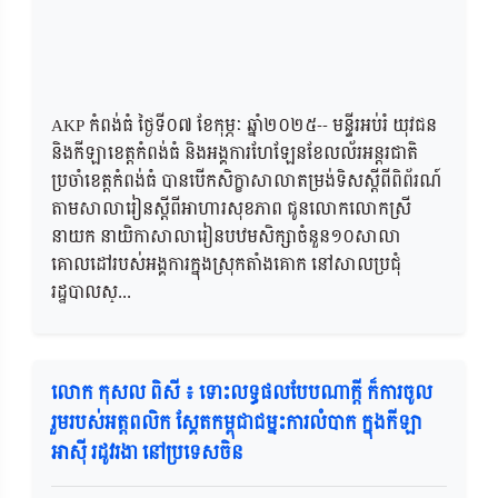
AKP កំពង់ធំ ថ្ងៃទី០៧ ខែកុម្ភៈ ឆ្នាំ២០២៥-- មន្ទីរអប់រំ យុវជន
និងកីឡាខេត្តកំពង់ធំ និងអង្គការហែឡែនខែលល័រអន្តរជាតិ
ប្រចាំខេត្តកំពង់ធំ បានបើកសិក្ខាសាលាតម្រង់ទិសស្ដីពីពិព័រណ៍
តាមសាលារៀនស្ដីពីអាហារសុខភាព ជូនលោកលោកស្រី
នាយក នាយិកាសាលារៀនបឋមសិក្សាចំនួន១០សាលា
គោលដៅរបស់អង្គការក្នុងស្រុកតាំងគោក នៅសាលប្រជុំ
រដ្ឋបាលស្...
លោក កុសល ពិសី ៖ ទោះលទ្ធផលបែបណាក្តី ក៏ការចូល
រួមរបស់អត្តពលិក ស្គែតកម្ពុជាជម្នះការលំបាក ក្នុងកីឡា
អាស៊ី រដូវរងា នៅប្រទេសចិន