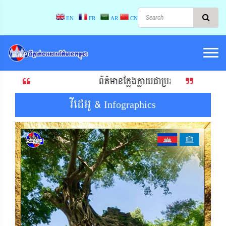
EN
FR
AR
CN
ព័ត៌មានក្លែងក្លាយជាប្រភពនាំឱ្យមានការរើសអើងជាតិសាសន៍! ទប
វីដេអូ & Infographics