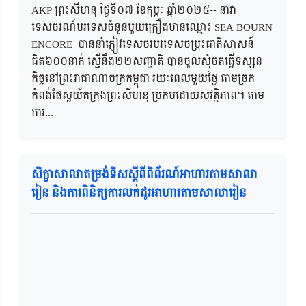
AKP ព្រះសីហនុ ថ្ងៃទី០៧ ខែកុម្ភៈ ឆ្នាំ២០២៥-- នាវា
ទេសចរណ៍បរទេសចំនួនមួយគ្រឿងមានឈ្មោះ SEA BOURN
ENCORE បាននាំភ្ញៀវទេសចរបរទេសចម្រុះជាតិសាសន៍
ជិត៦០០នាក់ ស្មើនឹង២២សញ្ជាតិ បានចូលសុំចតធ្វើទស្សន
កិច្ចនៅព្រះរាជាណាចក្រកម្ពុជា រយៈពេលមួយថ្ងៃ តាមច្រក
កំពង់ផែស្វយ័តក្រុងព្រះសីហនុ ប្រកបដោយសុវត្ថិភាព។ តាម
ការ...
សិក្ខាសាលាតម្រង់ទិសស្ដីពីពិព័រណ៍អាហារតាមសាលា
រៀន និងការពិនិត្យការលក់ដូរអាហារតាមសាលារៀន