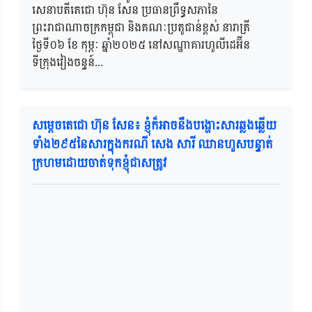
សេនាបតីតេជោ ហ៊ុន សែន ប្រធានព្រឹទ្ធសភានៃ
ព្រះរាជាណាចក្រកម្ពុជា និងគណៈប្រតូជាន់ខ្ពស់ នារាត្រី
ថ្ងៃទី០៦ ខែ កុម្ភៈ ឆ្នាំ២០២៥ នៅសណ្ឋាគារហូលីដេអ៊ីន
ទីក្រុងវៀងចន្ទន៍...
សម្ដេចតេជោ ហ៊ុន សែន៖ ខ្ញុំក៏អាចនឹងបង្ហោះសារឆ្លងឆ្លើយ
ទាំង២៩៥នៃសារក្នុងករណី សេង សារី ឈានហួសបន្ទាត់
ក្រហមដោយចាត់ទុកខ្ញុំជាសត្រូវ