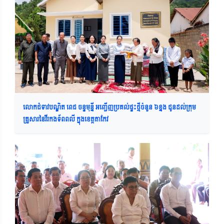
លោកជំទាវបណ្ឌិត ពេជ ចន្ទមុន្នី អញ្ជើញប្រគល់ផ្ទះថ្មីចំនួន ៦ខ្នង ជូនដល់ក្រុម
គ្រួសារនៃវីរកងទ័ពពលី ក្នុងខេត្តតាកែវ