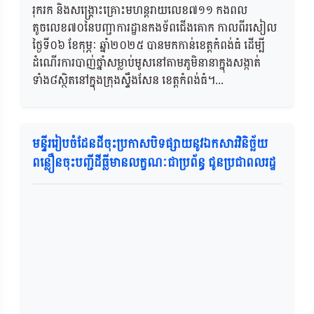
រុករក និងសង្គ្រោះគ្រោះមហន្តរាយលេខ៧១១ កងពល
តូចលេខ៧០នៃបញ្ជាការដ្ឋានកងទ័ពជើងគោក កាលពីរសៀល
ថ្ងៃទី០៦ ខែកុម្ភៈ ឆ្នាំ២០២៥ បានមកកាន់ខេត្តកំពង់ធំ ដើម្បី
ដំណើរការបាញ់ថ្នាំសម្លាប់មូសនៅតាមភូមិនានាក្នុងសង្កាត់
ទាំង៨ស្ថិតនៅក្នុងក្រុងស្ទឹងសែន ខេត្តកំពង់ធំ។...
មន្ទីររៀបចំដែនដីចុះប្រកាសបិទផ្សាយនូវឯកសារវិនិច្ឆ័យ
ពន្លឿនចុះបញ្ជីដីធ្លីមានលក្ខណៈជាប្រព័ន្ធ ជូនប្រជាពលរដ្ឋ