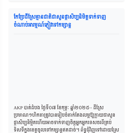
កែប្រែដីស្រែគ្មានជាតិជាសួនផ្កាសិប្បនិមិត្តទាក់ទាញ
ចំណាប់អារម្មណ៍ភ្ញៀវទៅកម្សាន្ត
AKP បាត់ដំបង ថ្ងៃទី០៧ ខែកុម្ភៈ ឆ្នាំ២០២៥-- ដីស្រែ
ប្រមាណ១ហិកតាត្រូវបានរៀបចំតាក់តែងលម្អឱ្យក្លាយជាសួន
ផ្កាសិប្បនិម្មិតហើយអាចទាក់ទាញចិត្តអ្នកអ្នកទេសចរពីគ្រប់
ទិសទីក្នុងខេត្តចូលទៅកម្សាន្តឥតដាច់។ ព័ទ្ធជុំវិញទៅដោយស្រែ