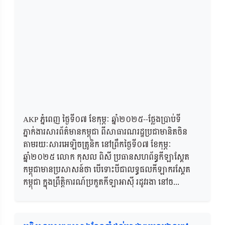
AKP ភ្នំពេញ ថ្ងៃទី០៧ ខែកុម្ភៈ ឆ្នាំ២០២៥--ថ្លែងប្រាប់ទី
ភ្នាក់ងារសារព័ត៌មានកម្ពុជា ពីសាធារណរដ្ឋប្រជាមានិតចិន
តាមរយៈសារអេឡិចត្រូនិក នៅព្រឹកថ្ងៃទី០៧ ខែកុម្ភៈ
ឆ្នាំ២០២៥ លោក កុសល ពិសី ប្រធានសហព័ន្ធកីឡាស្គែត
កម្ពុជាមានប្រសាសន៍ថា បើទោះបីជាលទ្ធផលកីឡាករស្គែត
កម្ពុជា ក្នុងព្រឹត្តិការណ៍ប្រកួតកីឡាអាស៊ី រដូវរងា នៅច...