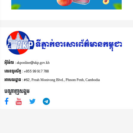
អុីម៉ែល : akponline@akp.gov.kh
លេខទូរស័ព្ទ : +855 99 917 788
អាសយដ្ឋាន : ​#62, Preah Monivong Blvd., Phnom Penh, Cambodia
បណ្តាញសង្គម
© រក្សា​សិទ្ធិ​គ្រប់​យ៉ាង​ដោយ​ ទីភ្នាក់ងារសារព័ត៌មានជាតិកម្ពុជា ឆ្នាំ​២០១៨