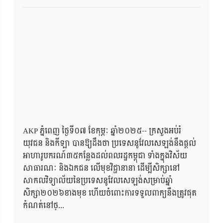
AKP ភ្នំពេញ ថ្ងៃទី០៧ ខែកុម្ភៈ ឆ្នាំ២០២៥-- ក្រសួងអប់រំ
យុវជន និងកីឡា បានឱ្យដឹងថា ប្រទេសនូវែលសេឡង់នឹងផ្ដល់
អាហារូបករណ៍៣៥កន្លែងដល់ពលរដ្ឋកម្ពុជា ទាំងក្នុងវិស័យ
សាធារណៈ និងឯកជន លើមុខវិជ្ជានានា ដើម្បីសិក្សានៅ
សាកលវិទ្យាល័យនៃប្រទេសនូវែលសេឡង់សម្រាប់ឆ្នាំ
សិក្សា២០២៦ខាងមុខ ហើយចំពោះការទទួលពាក្យនឹងត្រូវផុត
កំណត់នៅថ្...