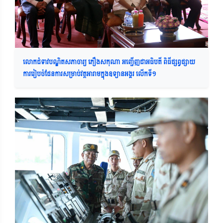
លោកជំទាវបណ្ឌិតសភាចារ្យ ភឿងសកុណា អញ្ជើញជាអធិបតី ពិធីផ្សព្វផ្សាយ
ការរៀបចំផែនការសម្រាប់វត្តអារាមក្នុងឧទ្យានអង្គរ លើកទី១