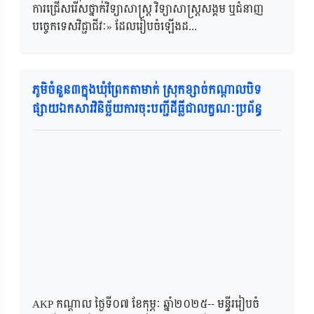
ការជ្រើសរើសថ្នាក់វិទ្យាសាស្ត្រ វិទ្យាសាស្ត្រសង្គម ឬជំនាញ
បច្ចេកទេសវិជ្ជាជីវៈ» ដែលរៀបចំឡើងដ...
ភូមិចំនួន៣ក្នុងឃុំព្រែកតាមាក់ ស្រុកខ្សាច់កណ្តាលបិទ
ផ្សាយឯកសារវិនិច្ឆ័យការចុះបញ្ជីដីធ្លីជាលក្ខណៈប្រព័ន្ធ
AKP កណ្ដាល ថ្ងៃទី០៧ ខែកុម្ភៈ ឆ្នាំ២០២៥-- មន្ទីររៀបចំ