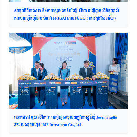
សម្តេចពិជ័យសេនា និងនាយឧត្តមសេនីយ៍ទៀ សីហា អញ្ជើញចុះពិនិត្យផ្ទាល់
ការចេញហ្វឹកហ្វឺនរបស់នាវា FRIGATEលេខ៦២២ (កោះកុងសែនជ័យ)
លោកជំទាវ ទុយ សិរីរតនៈ អញ្ជើញសម្ពោធជាផ្លូវការស្ទូឌីយ៉ូ Jotun Studio
271 របស់ក្រុមហ៊ុន N&P Investment Co., Ltd.