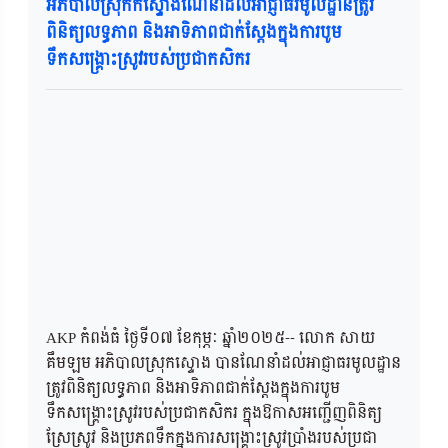
អភិបាលស្រុកកស្ទោងណែនាំដល់អាជ្ញាធរមូលដ្ឋានត្រូវ
ពិនិត្យលទ្ធភាព និងអាទិភាពជាក់ស្ដែងក្នុងការបូម
ទឹកសង្គ្រោះស្រូវរបស់ប្រជាកសិករ
AKP កំពង់ធំ ថ្ងៃទី០៧ ខែកុម្ភៈ ឆ្នាំ២០២៥-- លោក សាយ
គឹមឡម អភិបាលស្រុកស្ទោង បានណែនាំដល់អាជ្ញាធរមូលដ្ឋាន
ត្រូវពិនិត្យលទ្ធភាព និងអាទិភាពជាក់ស្ដែងក្នុងការបូម
ទឹកសង្គ្រោះស្រូវរបស់ប្រជាកសិករ ក្នុងឱកាសអញ្ជើញពិនិត្យ
ស្រែស្រូវ និងប្រភពទឹកក្នុងការសង្គ្រោះស្រូវប្រាំងរបស់ប្រជា