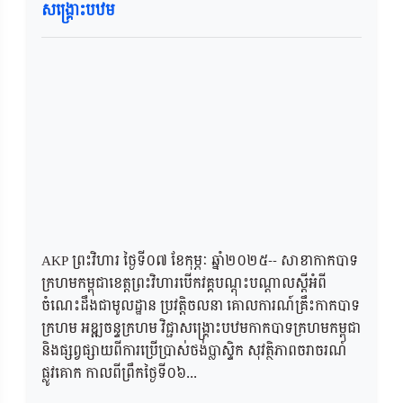
សង្គ្រោះបឋម
AKP ព្រះវិហារ ថ្ងៃទី០៧ ខែកុម្ភៈ ឆ្នាំ២០២៥-- សាខាកាកបាទ
ក្រហមកម្ពុជាខេត្តព្រះវិហារបើកវគ្គបណ្តុះបណ្តាលស្តីអំពី
ចំណេះដឹងជាមូលដ្ឋាន ប្រវត្តិចលនា គោលការណ៍គ្រឹះកាកបាទ
ក្រហម អឌ្ឍចន្ទក្រហម វិជ្ជាសង្គ្រោះបឋមកាកបាទក្រហមកម្ពុជា
និងផ្សព្វផ្សាយពីការប្រើប្រាស់ថង់ប្លាស្ទិក សុវត្ថិភាពចរាចរណ៍
ផ្លូវគោក កាលពីព្រឹកថ្ងៃទី០៦...