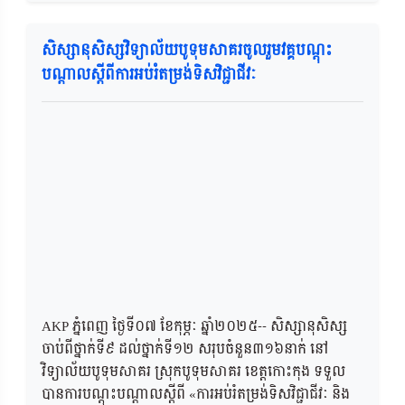
សិស្សានុសិស្សវិទ្យាល័យបូទុមសាគរចូលរួមវគ្គបណ្ដុះ
បណ្ដាលស្ដីពីការអប់រំតម្រង់ទិសវិជ្ជាជីវៈ
AKP ភ្នំពេញ ថ្ងៃទី០៧ ខែកុម្ភៈ ឆ្នាំ២០២៥-- សិស្សានុសិស្ស
ចាប់ពីថ្នាក់ទី៩ ដល់ថ្នាក់ទី១២ សរុបចំនួន៣១៦នាក់ នៅ
វិទ្យាល័យបូទុមសាគរ ស្រុកបូទុមសាគរ ខេត្តកោះកុង ទទួល
បានការបណ្ដុះបណ្ដាលស្ដីពី «ការអប់រំតម្រង់ទិសវិជ្ជាជីវៈ និង