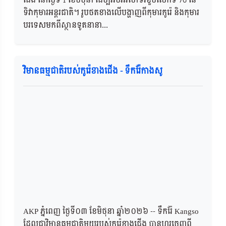
ជើង នៅថ្ងៃទី 1 ខែមិថុនា ដើម្បីអបអរសាទរខួបលើកទី 76 នៃ
ទិវាកុមារអន្តរជាតិ។ រូបថតខាងលើបង្ហាញពីកុមារកូរ៉េ និងកុមារ
បរទេសមកពីស្ថានទូតនានា...
វិមានធម្មជាតិរបស់កូរ៉េខាងជើង - ទឹករ៉ែកាងសូ
AKP ភ្នំពេញ ថ្ងៃទី០៣ ខែមិថុនា ឆ្នាំ២០២៦​ -- ទឹករ៉ែ Kangso
ដែលជាវិមានធម្មជាតិមួយរបស់កូរ៉េខាងជើង បានហូរចេញពី