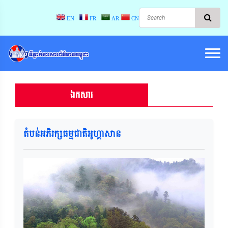
EN
FR
AR
CN
ឯកសារ
តំបន់អភិរក្សធម្មជាតិអូហ្គាសាន