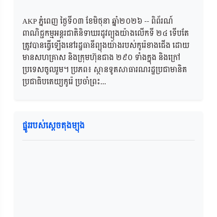
AKP ភ្នំពេញ ថ្ងៃទី០៣ ខែមិថុនា ឆ្នាំ២០២៦​ -- ពិព័រណ៍
ពាណិជ្ជកម្មអន្តរជាតិនិទាឃរដូវព្យុងយ៉ាងលើកទី ២៤ ទើបតែ
ត្រូវបានធ្វើឡើងនៅរដ្ឋធានីព្យុងយ៉ាងរបស់កូរ៉េខាងជើង ដោយ
មានសហគ្រាស និងក្រុមហ៊ុនជាង ២៩០ ទាំងក្នុង និងក្រៅ
ប្រទេសចូលរួម។ ប្រភព៖ ស្ថានទូតសាធារណរដ្ឋប្រជាមានិត
ប្រជាធិបតេយ្យកូរ៉េ ប្រចាំព្រះ...
ផ្នូររបស់ស្តេចតុងម្យុង