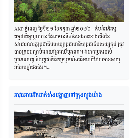
AKP ភ្នំពេញ ថ្ងៃទី២១ ខែកក្តដា ឆ្នាំ២០២៦ --តំបន់អភិរក្ស
ធម្មជាតិអូហ្គាសាន ដែលមានទីតាំងនៅភាគខាងជើងនៃ
សាធារណរដ្ឋប្រជាធិបតេយ្យប្រជាមានិតប្រជាធិបតេយ្យកូរ៉េ ត្រូវ
បានគ្របដណ្តប់ដោយព្រៃឈើបុរាណ។ វាជាជម្រករបស់
ប្រភេទសត្វ និងរុក្ខជាតិដ៏កម្រ រួមទាំងដើមឈើដែលមានអាយុ
រាប់រយឆ្នាំផងដែរ។...
អាវុធអាមេរិកដាក់តាំងបង្ហាញនៅក្រុងព្យុងយ៉ាង