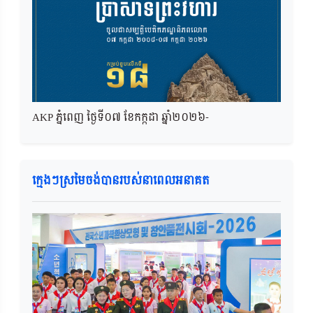
AKP ភ្នំពេញ ថ្ងៃទី០៧ ខែកក្កដា ឆ្នាំ២០២៦-
ក្មេងៗស្រមៃចង់បានរបស់នាពេលអនាគត