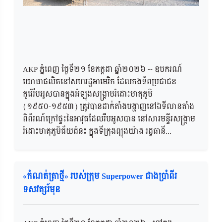
AKP ភ្នំពេញ ថ្ងៃទី២១ ខែកក្តដា ឆ្នាំ២០២៦ -- ឧបករណ៍
យោធាផលិតនៅសហរដ្ឋអាមេរិក ដែលកងទ័ពប្រជាជន
កូរ៉េរឹបអូសបានក្នុងអំឡុងសង្គ្រាមរំដោះមាតុភូមិ
(១៩៥០-១៩៥៣) ត្រូវបានដាក់តាំងបង្ហាញនៅឯទីលានតាំង
ពិព័រណ៍ក្រៅផ្ទះនៃអាវុធដែលរឹបអូសបាន នៅសារមន្ទីរសង្គ្រាម
រំដោះមាតុភូមិជ័យជំនះ ក្នុងទីក្រុងព្យុងយ៉ាង រដ្ឋធានី...
«កំណត់ត្រាថ្មី» របស់ក្រុម Superpower ជាងប្រាំពីរ
ទសវត្សរ៍មុន