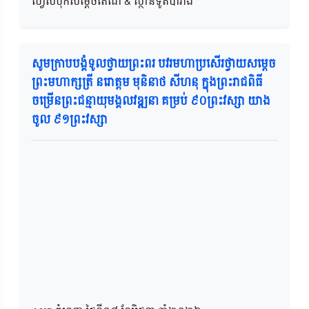
ហ្វេសប៊ុកសម្តេចតេជោ & ស្ថានទូតបារាំង
សូមក្រាបបង្គំទូលថ្វាយព្រះពរ បវរមហាប្រសើរថ្វាយសម្តេច
ព្រះមហាក្សត្រី​ នរោត្តម មុនិនាថ​ សីហនុ ក្នុងព្រះរាជពិធី
ចម្រើនព្រះជន្មាយុមង្គលវឌ្ឍនា គម្រប់ ៩០ព្រះវស្សា យាង
ចូល ៩១ព្រះវស្សា