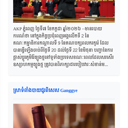
AKP ភ្នំពេញ ថ្ងៃទី៧ ខែកក្តដា ឆ្នាំ២០២៦ --មានរបាយ
ការណ៍ថា នៅក្នុងកិច្ចប្រជុំពេញអង្គលើកទី 2 នៃ
គណៈកម្មាធិការកណ្តាលទី 9 នៃគណបក្សពលករកូរ៉េ ដែល
បានធ្វើឡើងចាប់ពីថ្ងៃទី 20 ដល់ថ្ងៃទី 22 ខែមិថុនា បញ្ហានៃការ
ផ្លាស់ប្តូរភូមិរ៉ែធ្យូងថ្មនៅទូទាំងប្រទេសខណៈពេលដែលសរសើរ
ឧស្សាហកម្មធ្យូងថ្ម ត្រូវបានពិភាក្សាជារបៀបវារៈសំខាន់ម...
ស្រាទំពាំងបាយជូរពិសេស Ganggye