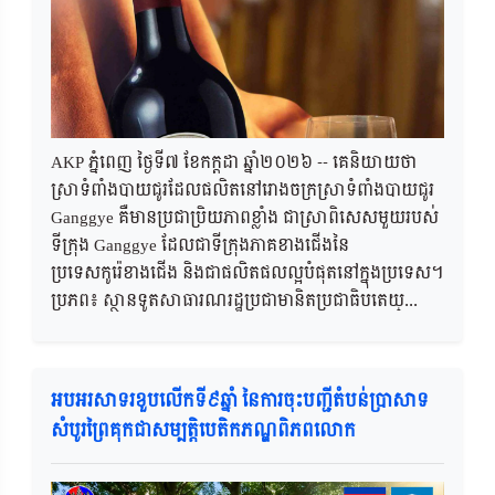
AKP ភ្នំពេញ ថ្ងៃទី៧ ខែកក្តដា ឆ្នាំ២០២៦ -- គេនិយាយថា
ស្រាទំពាំងបាយជូរដែលផលិតនៅរោងចក្រស្រាទំពាំងបាយជូរ
Ganggye គឺមានប្រជាប្រិយភាពខ្លាំង ជាស្រាពិសេសមួយរបស់
ទីក្រុង Ganggye ដែលជាទីក្រុងភាគខាងជើងនៃ
ប្រទេសកូរ៉េខាងជើង និងជាផលិតផលល្អបំផុតនៅក្នុងប្រទេស។
ប្រភព៖ ស្ថានទូតសាធារណរដ្ឋប្រជាមានិតប្រជាធិបតេយ្...
អបអរសាទរខួបលើកទី៩ឆ្នាំ នៃការចុះបញ្ជីតំបន់ប្រាសាទ
សំបូរព្រៃគុកជាសម្បត្តិបេតិកភណ្ឌពិភពលោក