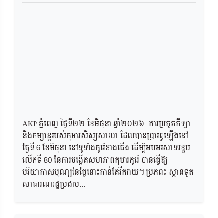
AKP ភ្នំពេញ ថ្ងៃទី២២​ ខែមិថុនា ឆ្នាំ២០២៦--ការប្រកួតកីឡា
និងកម្សាន្តរបស់កុមារសិស្សសាលា ដែលបានប្រារព្ធឡើងនៅ
ថ្ងៃទី 6 ខែមិថុនា នៅទូទាំងកូរ៉េខាងជើង ដើម្បីអបអរសាទរខួប
លើកទី 80 នៃការបង្កើតសហភាពកុមារកូរ៉េ បានធ្វើឱ្យ
បរិយាកាសបុណ្យនៃថ្ងៃនោះកាន់តែរីករាយ។ ប្រភព៖ ស្ថានទូត
សាធារណរដ្ឋប្រជាម...