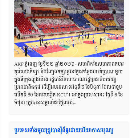
AKP ភ្នំពេញ ថ្ងៃទី២២ ឆ្នាំ២០២៦--សមាជិកនៃសហភាពកុមារ
កូរ៉េលេងកីឡា និងល្បែងកម្សាន្តនៅក្នុងកន្លែងហាត់ប្រាណមួយ
ក្នុងទីក្រុងព្យុងយ៉ាង រដ្ឋធានីនៃសាធារណរដ្ឋប្រជាធិបតេយ្យ
ប្រជាមានិតកូរ៉េ ដើម្បីអបអរសាទរថ្ងៃទី 6 ខែមិថុនា ដែលជាខួប
លើកទី 80 នៃការបង្កើត KCU។ នៅក្នុងប្រទេសនេះ ថ្ងៃទី 6 ខែ
មិថុនា ត្រូវបានសម្គាល់ជាថ្ងៃឈប់...
ប្រទេសទាំងមូលត្រូវបានរុំព័ទ្ធដោយបរិយាកាសបុណ្យ