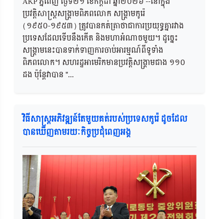
AKP ភ្នំពេញ ថ្ងៃទី២១ ខែកក្តដា ឆ្នាំ២០២៦ --នៅក្នុង
ប្រវត្តិសាស្ត្រសង្គ្រាមពិភពលោក សង្គ្រាមកូរ៉េ
(១៩៥០-១៩៥៣) ត្រូវបានកត់ត្រាថាជាការប្រយុទ្ធគ្នារវាង
ប្រទេសដែលទើបនឹងកើត និងមហាអំណាចមួយ។ ដូច្នេះ
សង្គ្រាមនេះបានទាក់ទាញការចាប់អារម្មណ៍ពីទូទាំង
ពិភពលោក។ សហរដ្ឋអាមេរិកមានប្រវត្តិសង្គ្រាមជាង ១១០
ដង ប៉ុន្តែវាបាន "...
វិធីសាស្រ្តអភិវឌ្ឍន៍តែមួយគត់របស់ប្រទេសកូរ៉េ ដូចដែល
បានឃើញតាមរយៈកិច្ចប្រជុំពេញអង្គ