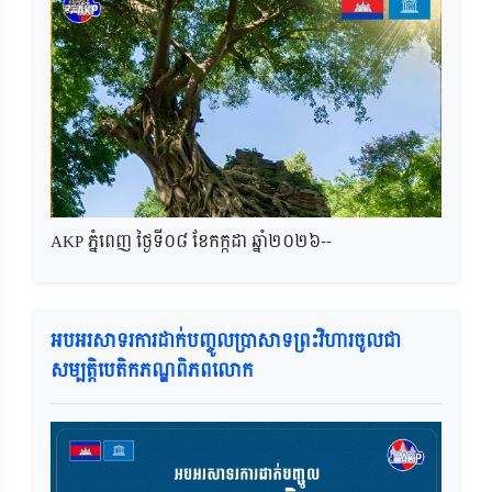
AKP ភ្នំពេញ ថ្ងៃទី០៨ ខែកក្កដា ឆ្នាំ២០២៦--
អបអរសាទរការដាក់បញ្ចូលប្រាសាទព្រះវិហារចូលជា
សម្បត្តិបេតិកភណ្ឌពិភពលោក