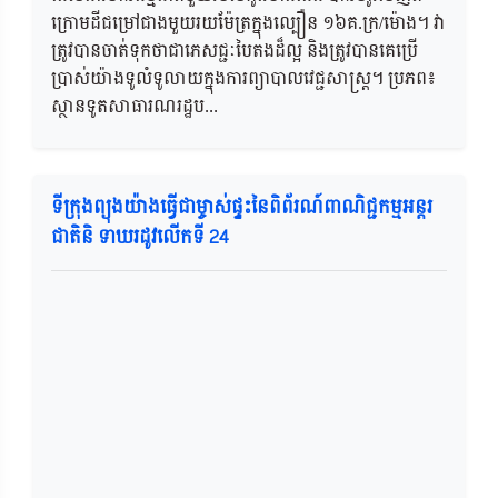
ក្រោមដីជម្រៅជាងមួយរយម៉ែត្រក្នុងល្បឿន ១៦គ.ក្រ/ម៉ោង។ វា
ត្រូវបានចាត់ទុកថាជាភេសជ្ជៈបៃតងដ៏ល្អ និងត្រូវបានគេប្រើ
ប្រាស់យ៉ាងទូលំទូលាយក្នុងការព្យាបាលវេជ្ជសាស្ត្រ។ ប្រភព៖
ស្ថានទូតសាធារណរដ្ឋប...
ទីក្រុងព្យុងយ៉ាងធ្វើជាម្ចាស់ផ្ទះនៃពិព័រណ៍ពាណិជ្ជកម្មអន្តរ
ជាតិនិ ទាឃរដូវលើកទី 24