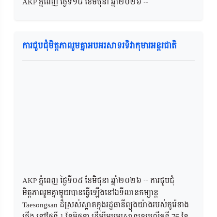
AKP ភ្នំពេញ ថ្ងៃទី១៨ ខែមិថុនា ឆ្នាំ២០២៦ --
ការជួបជុំមិត្តភាពរួមគ្នាអបអរសាទរទិវាកុមារអន្តរជាតិ
AKP ភ្នំពេញ ថ្ងៃទី០៥ ខែមិថុនា ឆ្នាំ២០២៦​ -- ការជួបជុំ
មិត្តភាពរួមគ្នាមួយបានធ្វើឡើងនៅឯទីលានកម្សាន្ត
Taesongsan ដ៏ស្រស់ស្អាតក្នុងរដ្ឋធានីព្យុងយ៉ាងរបស់កូរ៉េខាង