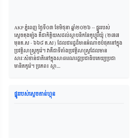
AKP ភ្នំពេញ ថ្ងៃទី០៣ ខែមិថុនា ឆ្នាំ២០២៦​ -- ផ្នូររបស់
ស្តេចតុងម្យ៉ុង គឺជាកិត្តិយសដល់ស្ថាបនិកនៃកូហ្គូរីយ៉ូ (២៧៧
មុនគ.ស - ៦៦៨ គ.ស) ដែលជារដ្ឋដ៏មានអំណាចបំផុតនៅក្នុង
ប្រវត្តិសាស្ត្រកូរ៉េ។ វាគឺជាទីតាំងប្រវត្តិសាស្ត្រដែលមាន
សារៈសំខាន់ជាតិនៅក្នុងសាធារណរដ្ឋប្រជាធិបតេយ្យប្រជា
មានិតកូរ៉េ។ ប្រភព៖ ស្ថា...
ផ្នូររបស់ស្តេចតាន់ហ្គុន