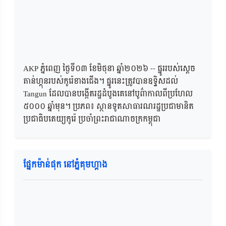
AKP ភ្នំពេញ ថ្ងៃទី០៣ ខែមិថុនា ឆ្នាំ២០២៦​ -- ផ្នូររបស់ស្តេច
តាន់ហ្គុនរបស់កូរ៉េខាងជើង។ ផ្នូរនេះត្រូវបានឧទ្ទិសដល់
Tangun ដែលបានបង្កើតរដ្ឋដំបូងគេនៅបូព៌ាកាលពីប្រហែល
៥០០០ ឆ្នាំមុន។ ប្រភព៖ ស្ថានទូតសាធារណរដ្ឋប្រជាមានិត
ប្រជាធិបតេយ្យកូរ៉េ ប្រចាំព្រះរាជាណាចក្រកម្ពុជា
ផ្នែកម៉ាន់ផុក នៅភ្នំគុមហ្គាង