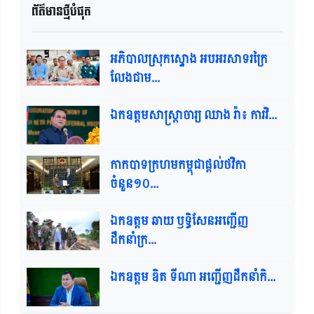
ព័ត៌មានថ្មីបំផុត​
អភិបាលស្រុកស្ទោង អបអរសាទរក្រៃ
លែងជាម...
ឯកឧត្តមសាស្ត្រាចារ្យ ឈាង រ៉ា៖ ការវិ...
កាកបាទក្រហមកម្ពុជាផ្តល់ថវិកា
ចំនួន១០...
ឯកឧត្តម ឆាយ ឫទ្ធិសែនអញ្ជើញ
ដឹកនាំក្រ...
ឯកឧត្តម​ ឌិត​ ទីណា​ អញ្ជេីញដឹកនាំកិ...