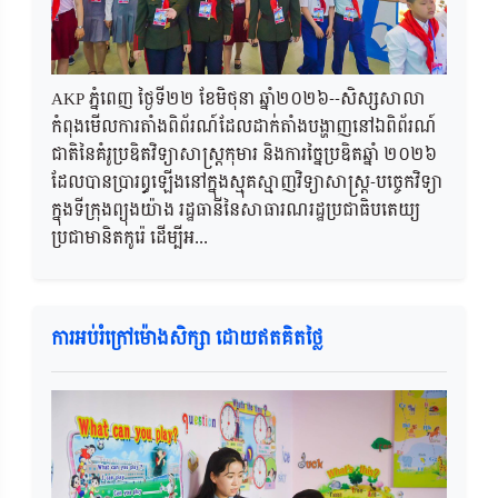
AKP ភ្នំពេញ ថ្ងៃទី២២​ ខែមិថុនា ឆ្នាំ២០២៦--សិស្សសាលា
កំពុងមើលការតាំងពិព័រណ៍ដែលដាក់តាំងបង្ហាញនៅឯពិព័រណ៍
ជាតិនៃគំរូប្រឌិតវិទ្យាសាស្ត្រកុមារ និងការច្នៃប្រឌិតឆ្នាំ ២០២៦
ដែលបានប្រារព្ធឡើងនៅក្នុងស្មុគស្មាញវិទ្យាសាស្ត្រ-បច្ចេកវិទ្យា
ក្នុងទីក្រុងព្យុងយ៉ាង រដ្ឋធានីនៃសាធារណរដ្ឋប្រជាធិបតេយ្យ
ប្រជាមានិតកូរ៉េ ដើម្បីអ...
ការអប់រំក្រៅម៉ោងសិក្សា ដោយឥតគិតថ្លៃ