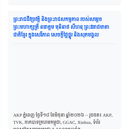
ព្រះរាជជីវប្រវត្តិ និងព្រះរាជសកម្មភាព របស់សម្តេច
ព្រះមហាក្សត្រី នរោត្តម មុនិនាថ សីហនុ ព្រះវររាជមាតា
ជាតិខ្មែរ ក្នុងសេរីភាព សេចក្តីថ្លៃថ្នូរ និងសុភមង្គល
AKP ភ្នំពេញ ថ្ងៃទី១៨ ខែមិថុនា ឆ្នាំ២០២៦ -- រូបថត៖ AKP,
TVK, កាកបាទក្រហមកម្ពុជា, GGAC, Xinhua, ទំព័រ