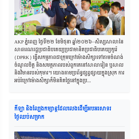
AKP ភ្នំពេញ ថ្ងៃទី២២​ ខែមិថុនា ឆ្នាំ២០២៦--សិស្សសាលានៃ
សាធារណរដ្ឋប្រជាធិបតេយ្យប្រជាមានិតប្រជាធិបតេយ្យកូរ៉េ
(DPRK) ធ្វើសកម្មភាពជាក្រុមក្រៅម៉ោងសិក្សាទៅតាមចំណង់
ចំណូលចិត្ត និងសមត្ថភាពរបស់ពួកគេនៅសាលារៀន ឬសាល
និងវិមានរបស់កុមារ។ យោងតាមប្រព័ន្ធផ្សព្វផ្សាយក្នុងស្រុក ការ
អប់រំក្រៅម៉ោងសិក្សាក៏មិនគិតថ្លៃនៅក្នុងប្រ...
កីឡា និងល្បែងកម្សាន្តដែលលេងដើម្បីអបអរសាទរ
ថ្ងៃឈប់សម្រាក