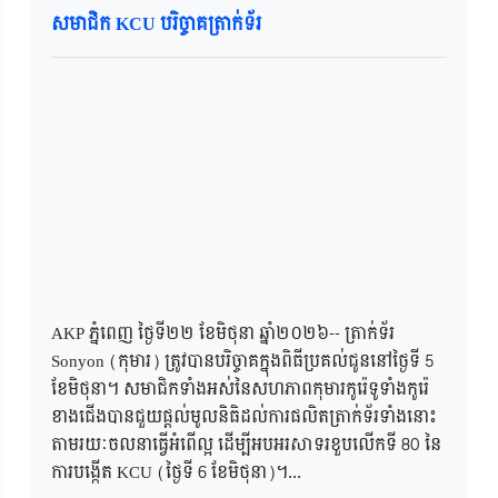
សមាជិក KCU បរិច្ចាគត្រាក់ទ័រ
AKP ភ្នំពេញ ថ្ងៃទី២២​ ខែមិថុនា ឆ្នាំ២០២៦-- ត្រាក់ទ័រ
Sonyon (កុមារ) ត្រូវបានបរិច្ចាគក្នុងពិធីប្រគល់ជូននៅថ្ងៃទី 5
ខែមិថុនា។ សមាជិកទាំងអស់នៃសហភាពកុមារកូរ៉េទូទាំងកូរ៉េ
ខាងជើងបានជួយផ្តល់មូលនិធិដល់ការផលិតត្រាក់ទ័រទាំងនោះ
តាមរយៈចលនាធ្វើអំពើល្អ ដើម្បីអបអរសាទរខួបលើកទី 80 នៃ
ការបង្កើត KCU (ថ្ងៃទី 6 ខែមិថុនា)។...