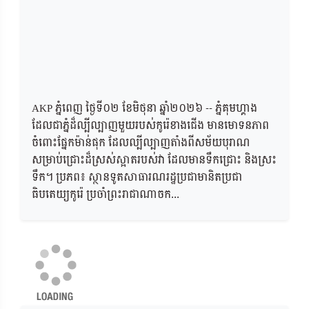
AKP ភ្នំពេញ ថ្ងៃទី០២ ខែមិថុនា ឆ្នាំ២០២៦​ -- ភ្នំគុមហ្គាង
ដែលជាភ្នំដ៏ល្បីល្បាញមួយរបស់កូរ៉េខាងជើង មានមោទនភាព
ចំពោះផ្នែកម៉ាន់ផុក ដែលល្បីល្បាញតាំងពីសម័យបុរាណ
សម្រាប់ជ្រោះដ៏ស្រស់ស្អាតរបស់វា ដែលមានទឹកជ្រោះ និងស្រះ
ទឹក។ ប្រភព៖ ស្ថានទូតសាធារណរដ្ឋប្រជាមានិតប្រជា
ធិបតេយ្យកូរ៉េ ប្រចាំព្រះរាជាណាចក...