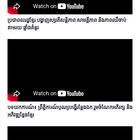
ប្រជាពលរដ្ឋខ្មែរ បង្ហាញសា្មរតីសន្តិភាព សាមគ្គីភាព និងភាពឈឺចាប់
តាមរយៈផ្ទាំងគំនូរ
បទយកការណ៍៖ ព្រឹត្តិការណ៍បុណ្យបង្ហើរខ្លែងឯក រួមចំណែកអភិរក្ស និង
អភិវឌ្ឍខ្លែងខ្មែរ