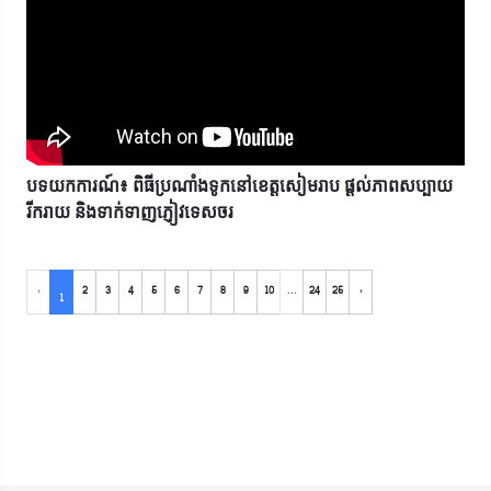
បទយកការណ៍៖ ពិធីប្រណាំងទូកនៅខេត្តសៀមរាប ផ្តល់ភាពសប្បាយ
រីករាយ និងទាក់ទាញភ្ញៀវទេសចរ
‹
2
3
4
5
6
7
8
9
10
...
24
25
›
1