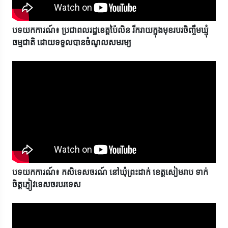
បទយកការណ៍៖ ប្រជាពលរដ្ឋខេត្តប៉ៃលិន រីករាយក្នុងមុខរបរចិញ្ចឹមឃ្មុំ
ធម្មជាតិ ដោយទទួលបានចំណូលសមរម្យ
បទយកការណ៍៖ កសិទេសចរណ៍ នៅឃុំព្រះដាក់ ខេត្តសៀមរាប ទាក់
ចិត្តភ្ញៀវទេសចរបរទេស