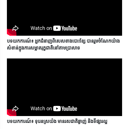
បទយកការណ៍៖ អ្នកជំនាញពិសេសខាងបោះខ្សែ បានរួមចំណែកយ៉ាង
សំខាន់ក្នុងការសម្អាតរុក្ខជាតិនៅតាមប្រាសាទ
បទយកការណ៍៖ ទុរេនស្រយ៉ង មានរសជាតិឆ្ងាញ់ និងទីផ្សារល្អ