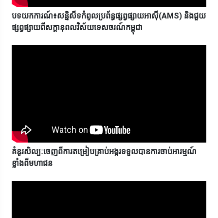
បទយកការណ៍៖សន្និសីទកំពូលប្រព័ន្ធផ្សព្វផ្សាយអាស៊ី(AMS) និងជួយ
ផ្សព្វផ្សាយពីសក្តានុពលវិស័យទេសចរណ៍កម្ពុជា
គំនូរសិល្បៈចេញពីការតម្រៀបគ្រាប់អង្ករទទួលបានការចាប់អារម្មណ៍
ខ្លាំងពីមហាជន