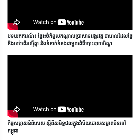
បទយកការណ៍៖ ថ្ងៃរះចំកំពូលកណ្ដាលប្រាសាទអង្គរវត្ត ជាពេលដែលថ្ងៃ
និងយប់ដើរស្មើគ្នា និងទំនាក់ទំនងជាមួយពិធីបោះបាយបិណ្ឌ
កិច្ចសម្ភាសន៍ពិសេស ស្តីពីសមិទ្ធផលក្នុងវិស័យបោសសម្អាតមីននៅ
កម្ពុជា