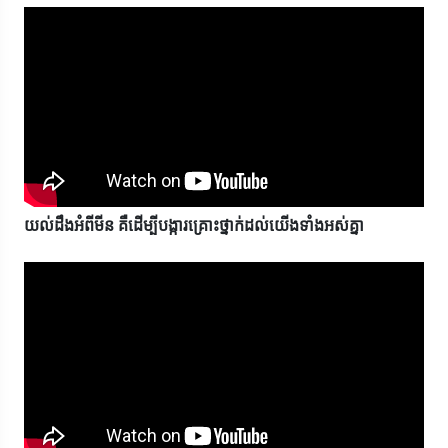
យល់ដឹងអំពីមីន គឺដើម្បីបង្ការគ្រោះថ្នាក់ដល់យើងទាំងអស់គ្នា