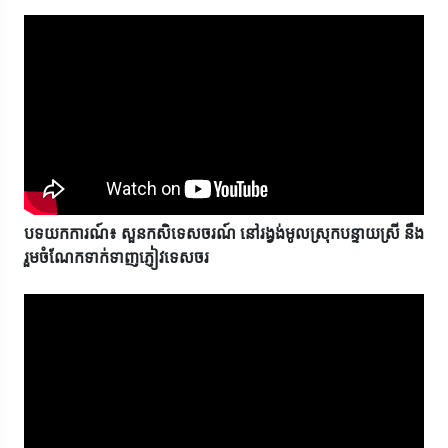
បទយកការណ៍៖ សួនកសិទេសចរណ៍ នៅរង្វង់មូលស្រុកបន្ទាយស្រី នឹង
រួមចំណែកទាក់ទាញភ្ញៀវទេសចរ