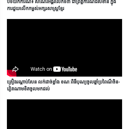
បទយកការណ៍៖ សំណេរអង្គរលើកទី៣ ជាព្រឹត្តិការណ៍ដ៏សំខាន់ ក្នុង
ការជួយលើកកម្ពស់អក្សរសាស្ត្រខ្មែរ
គ្រឿងរណ្ដាប់សែន លក់ដាច់ខ្លាំង ខណៈពិធីបុណ្យចូលឆ្នាំប្រពៃណីចិន-
វៀតណាមខិតចូលមកដល់