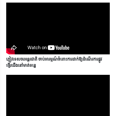
ភ្ញៀវទេសចរអន្តរជាតិ ចាប់អារម្មណ៍ចំពោះការដាក់ឱ្យដំណើរការផ្លូវ
ថ្មើរជើងនៅមាត់ទន្លេ