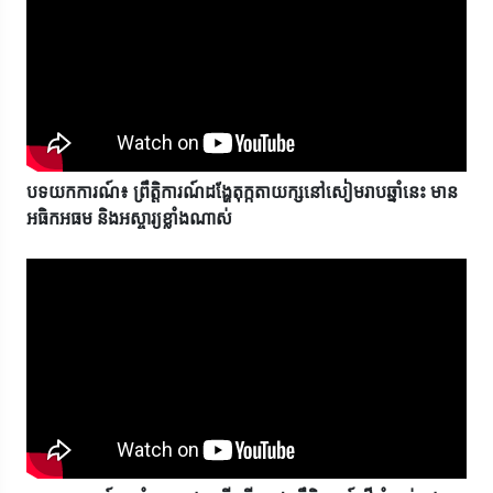
បទយកការណ៍៖ ព្រឹត្តិការណ៍ដង្ហែតុក្កតាយក្សនៅសៀមរាបឆ្នាំនេះ មាន
អធិកអធម និងអស្ចារ្យខ្លាំងណាស់