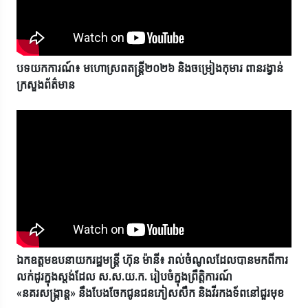
បទយកការណ៍៖ មហោស្រពតន្ត្រី២០២៦ និងចម្រៀងកុមារ ពានរង្វាន់
ក្រសួងព័ត៌មាន
ឯកឧត្តមឧបនាយករដ្ឋមន្ត្រី ហ៊ុន ម៉ានី៖ រាល់ចំណូលដែលបានមកពីការ
លក់ដូរក្នុងស្តង់ដែល ស.ស.យ.ក. រៀបចំក្នុងព្រឹត្តិការណ៍
«នគរសង្ក្រាន្ត» នឹងបែងចែកជូនជនភៀសសឹក និងវីរកងទ័ពនៅជួរមុខ