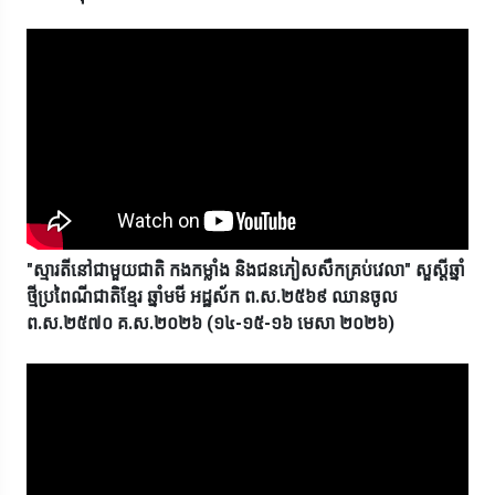
"ស្មារតីនៅជាមួយជាតិ កងកម្លាំង និងជនភៀសសឹកគ្រប់វេលា" សួស្តីឆ្នាំ
ថ្មីប្រពៃណីជាតិខ្មែរ ឆ្នាំមមី អដ្ឋស័ក ព.ស.២៥៦៩ ឈានចូល
ព.ស.២៥៧០ គ.ស.២០២៦ (១៤-១៥-១៦ មេសា ២០២៦)