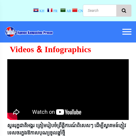
KH
FR
AR
CN
Videos & Infographics
សួនរុក្ខជាតិអង្គរ ត្រៀមរៀបចំព្រឹត្តិការណ៍ពិសេសៗ ដើម្បីស្វាគមន៍ភ្ញៀវ
ទេសចរក្នុងឱកាសបុណ្យចូលឆ្នាំថ្មី