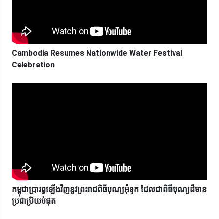
Cambodia Resumes Nationwide Water Festival
Celebration
កម្ពុជាប្រារព្ធឡើងវិញនូវព្រះរាជពិធីបុណ្យអុំទូក ដែលជាពិធីបុណ្យដ៏មាន
ប្រជាប្រិយបំផុត