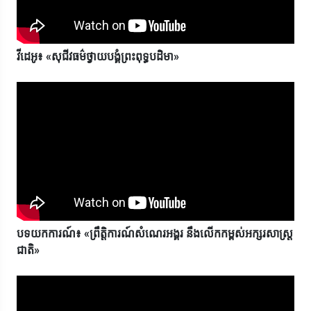
វីដេអូ៖ «សុជីវធម៌ថ្វាយបង្គំព្រះពុទ្ធបដិមា»
បទយកការណ៍៖ «ព្រឹត្តិការណ៍សំណេរអង្គរ នឹងលើកកម្ពស់អក្សរសាស្រ្ត
ជាតិ»