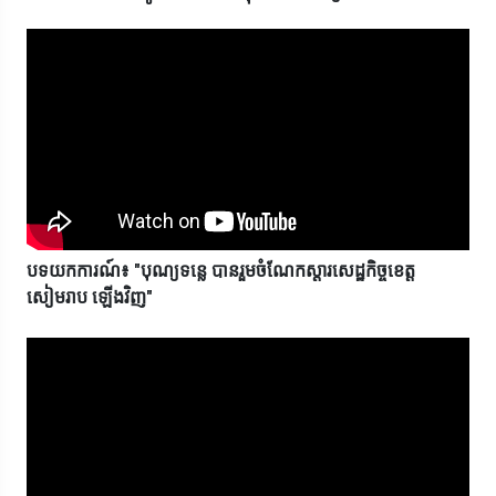
បទយកការណ៍៖ "បុណ្យទន្លេ បានរួមចំណែកស្តារសេដ្ឋកិច្ចខេត្ត
សៀមរាប ឡើងវិញ"