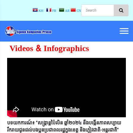
KH
FR
AR
CN
Videos & Infographics
បទយកការណ៍៖ "សង្ក្រាន្តប៉ៃលិន ឆ្នាំ២០២៤ នឹងបង្កើនភាពសប្បាយ
រីករាយជូនដល់បងប្អូនប្រជាពលរដ្ឋក្នុងខេត្ត និងភ្ញៀវជាតិ-អន្តរជាតិ"