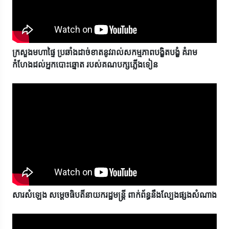
ក្រសួងមហាផ្ទៃ ប្រឆាំងដាច់ខាតនូវរាល់សកម្មភាពបង្ខិតបង្ខំ គំរាម
កំហែងដល់អ្នកបោះឆ្នោត របស់គណបក្សភ្លើងទៀន
សារសំឡេង សម្តេចធិបតីនាយករដ្ឋមន្ត្រី ពាក់ព័ន្ធនឹងល្បែងផ្សងសំណាង