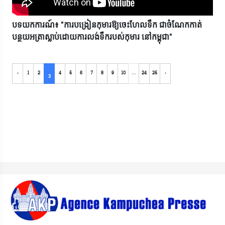
បទយកការណ៍៖ "ការបង្រៀនកុមារឱ្យចេះហែលទឹក ជាចំណែកកាត់
បន្ថយអត្រាស្លាប់ដោយការលង់ទឹករបស់កុមារ នៅកម្ពុជា"
‹
1
2
4
5
6
7
8
9
10
...
24
25
›
3