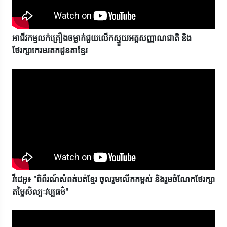
អាជីវកម្មលក់គ្រឿងចម្លាក់ជួយលើកស្ទួយអត្តសញ្ញាណជាតិ និង
ថែរក្សាកេរមរតកដូនតាខ្មែរ
វីដេអូ៖ "ពិព័រណ៍សំពត់បត់ខ្មែរ ចូលរួមលើកកម្ពស់ និងរួមចំណែកថែរក្សា
តម្លៃសិល្បៈវប្បធម៌"