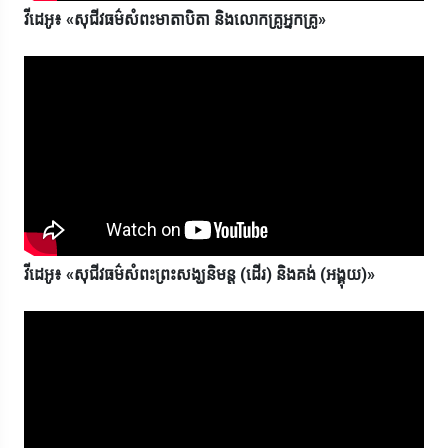
វីដេអូ៖ «សុជីវធម៌សំពះមាតាបិតា និងលោកគ្រូអ្នកគ្រូ»
វីដេអូ៖ «សុជីវធម៌សំពះព្រះសង្ឃនិមន្ត (ដើរ) និងគង់ (អង្គុយ)»