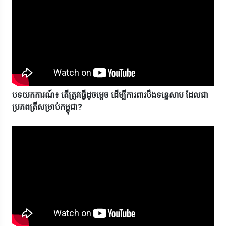
បទយកការណ៍៖ តើត្រូវធ្វើដូចម្តេច ដើម្បីការពារបឹងទន្លេសាប ដែលជា
ប្រភពត្រីសម្រាប់កម្ពុជា?