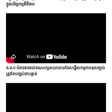
ក្នុងបរិវត្តកម្មឌីជីថល
គ.ជ.ប អំពាវនាវដល់គណបក្សនយោបាយដែលធ្វើសកម្មភាពខុសច្បាប់
ត្រូវតែបញ្ឈប់ជាបន្ទាន់