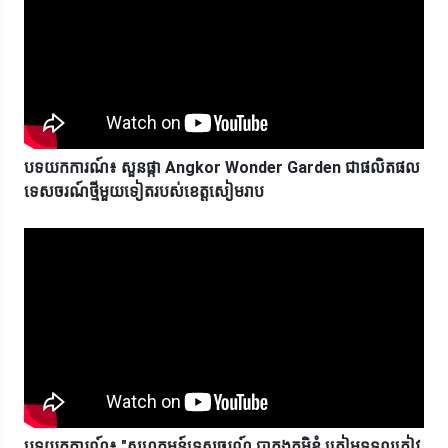
បទយកការណ៍៖ សួនផ្កា Angkor Wonder Garden ជាផលិតផល
ទេសចរណ៍ថ្មីមួយទៀតរបស់ខេត្តសៀមរាប
បទយកការណ៍៖ "សហគមន៍ទេសចរណ៍ បាគងភូមិខ្ញុំ ត្រៀមទទួលភ្ញៀវ