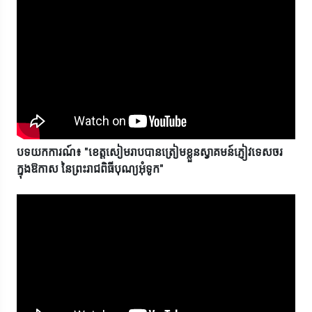
បទយកការណ៍៖ "ខេត្តសៀមរាបបានត្រៀមខ្លួនស្វាគមន៍ភ្ញៀវទេសចរ
ក្នុងឱកាស នៃព្រះរាជពិធីបុណ្យអុំទូក"