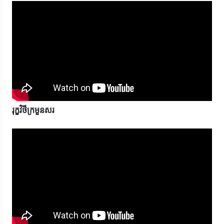
រុក្ខវិថីក្រមួនសរ