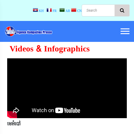
KH
FR
AR
CN
Videos & Infographics
មេអំបៅ