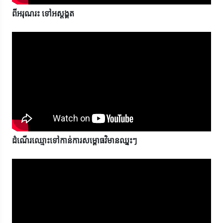
ពីអរុណរះ ទៅអស្តង្គត
ដំណើរឈ្មោះទៅកាន់ការសម្ពោធវិមានឈ្នះៗ