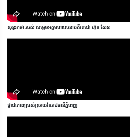
សុន្ទរកថា របស់ សម្តេចអគ្គមហាសេនាបតីតេជោ ហ៊ុន សែន
ផ្កាជាភាពស្រស់ស្រាយនៃរាជធានីភ្នំពេញ