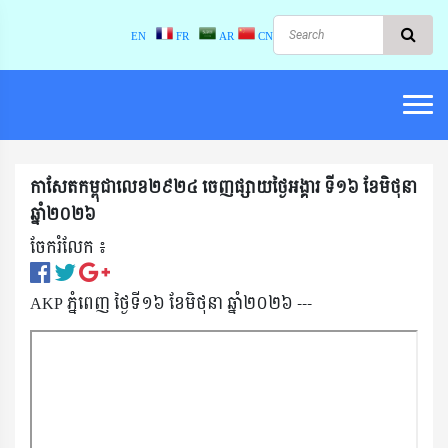
EN
FR
AR
CN
កាសែតកម្ពុជាលេខ២៩២៤ ចេញផ្សាយថ្ងៃអង្គារ ទី១៦ ខែមិថុនា
ឆ្នាំ២០២៦
ចែករំលែក ៖​
AKP ភ្នំពេញ ថ្ងៃទី១៦ ខែមិថុនា ឆ្នាំ២០២៦ ---