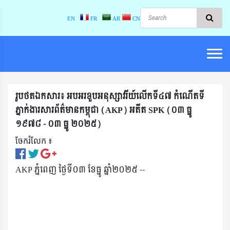
EN
FR
AR
CN
រូបថតឯកសារ៖ អបអរខួបអនុស្សាវរីយ៍លើកទី៤៧ កំណើតទី
ភ្នាក់ងារសារព័ត៌មានកម្ពុជា (AKP) អតីត SPK (០៣ ធ្នូ
១៩៧៨ - ០៣ ធ្នូ ២០២៥)
ចែករំលែក ៖​
AKP ភ្នំពេញ ថ្ងៃទី០៣ ខែធ្នូ ឆ្នាំ២០២៥ --