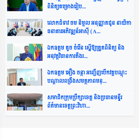
ពិនិត្យគម្រោងរៀប...
លោកជំទាវ ចម និម្មល អនុញ្ញាតជូន នាយិកា
ធនាគារអភិវឌ្ឍន៍អាស៊ី (A...
ឯកឧត្តម គួច ចំរើន ស្នើឱ្យត្រួតពិនិត្យ និង
អនុវត្តវិធានការតឹងរ...
ឯកឧត្តម អឿង ចន្ថា អញ្ជើញបើកវគ្គបណ្តុះ
បណ្តាលពង្រឹងសមត្ថភាពមន្...
សមាជិកក្រុមប្រឹក្សាខេត្ត និងប្រធានមន្ទីរ
ព័ត៌មានខេត្ដព្រះវិហា...