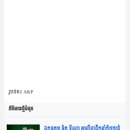
រូបថត៖ AKP
ព័ត៌មានថ្មីបំផុត​
ឯកឧត្តម​ ឌិត​ ទីណា​ អញ្ជេីញដឹកនាំកិច្ចប្រជុំ