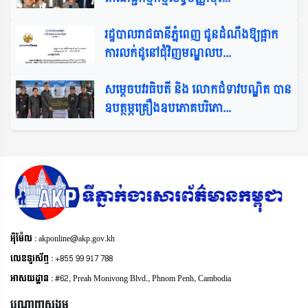
រដ្ឋបាលរាជធានីភ្នំពេញ ជូនដំណឹងឱ្យផ្អាក
ការលក់ដូនៅជុំវិញមណ្ឌលប...
សម្តេចបវរធិបតី និង លោកជំទាវបណ្ឌិត បាន
ឧបត្ថម្ភគ្រឿងឧបភោគបរិភោ...
អុីម៉ែល : akponline@akp.gov.kh
លេខទូរស័ព្ទ : +855 99 917 788
អាសយដ្ឋាន : ​#62, Preah Monivong Blvd., Phnom Penh, Cambodia
បណ្តាញសង្គម