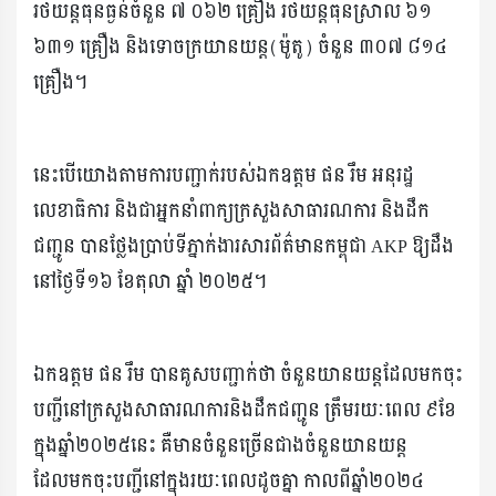
រថយន្តធុនធ្ងន់ចំនួន ៧ ០៦២ គ្រឿង រថយន្តធុនស្រាល ៦១
៦៣១ គ្រឿង និងទោចក្រយានយន្ត(ម៉ូតូ) ចំនួន ៣០៧ ៨១៤
គ្រឿង។
នេះបើយោងតាមការបញ្ជាក់របស់ឯកឧត្តម ផន រឹម អនុរដ្ឋ
លេខាធិការ និងជាអ្នកនាំពាក្យក្រសួងសាធារណការ និងដឹក
ជញ្ជូន បានថ្លែងប្រាប់ទីភ្នាក់ងារសារព័ត៌មានកម្ពុជា AKP ឱ្យដឹង
នៅថ្ងៃទី១៦ ខែតុលា ឆ្នាំ ២០២៥។
ឯកឧត្តម ផន រឹម បានគូសបញ្ជាក់ថា ចំនួនយានយន្តដែលមកចុះ
បញ្ជីនៅក្រសួងសាធារណការនិងដឹកជញ្ជូន ត្រឹមរយៈពេល ៩ខែ
ក្នុងឆ្នាំ២០២៥នេះ គឺមានចំនួនច្រើនជាងចំនួនយានយន្ត
ដែលមកចុះបញ្ជីនៅក្នុងរយៈពេលដូចគ្នា កាលពីឆ្នាំ២០២៤