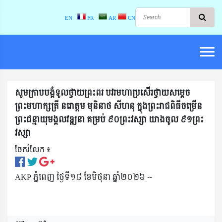
EN
FR
AR
CN
សូមក្រាបបង្គំទូលថ្វាយព្រះពរ បវរមហាប្រសើរថ្វាយសម្តេច
ព្រះមហាក្សត្រី​ នរោត្តម មុនិនាថ​ សីហនុ ក្នុងព្រះរាជពិធីចម្រើន
ព្រះជន្មាយុមង្គលវឌ្ឍនា គម្រប់ ៩០ព្រះវស្សា យាងចូល ៩១ព្រះ
វស្សា
ចែករំលែក ៖​
AKP ភ្នំពេញ ថ្ងៃទី១៨ ខែមិថុនា ឆ្នាំ២០២៦ --