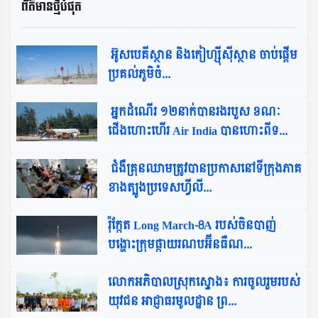
ព័ត៌មានថ្មីបំផុត​
​ អ៊ូសបេគីស្ថាន និង​កៀហ្ស៊ីស៊ីស្ថាន ចាប់ផ្តើម​
ប្រគល់​ភូមិ​ចំ...
​ អ្នកដំណើរ ១២នាក់បានរងរបួស ខណៈ
ជើងហោះហើរ Air India បានហោះពីទ...
​ ជំងឺគ្រុនឈាមត្រូវបានប្រកាសនៅទីក្រុងភាគ
ខាងត្បូងប្រទេសហ្វីលី...
រ៉ុក្កែត Long March-8A របស់ចិនបាញ់
បង្ហោះក្រុមផ្កាយរណបអ៊ីនធឺណ...
លោកអភិបាលស្រុកស្ទោង៖ ការចូលរួមរបស់
យុវជន អាជ្ញាធរមូលដ្ឋាន ព្រ...