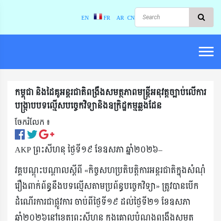
EN
FR
AR
CN
កម្ពុជា និងដៃគូអន្តរជាតិពង្រឹងសមត្ថភាពមន្ត្រីអនុវត្តច្បាប់លើការ
បង្ក្រាបបទល្មើសបច្ចេកវិទ្យានិងឧក្រិដ្ឋកម្មឆ្លងដែន
ចែករំលែក ៖​
AKP ព្រះសីហនុ ថ្ងៃទី១៩ ខែឧសភា ឆ្នាំ២០២៦–
វគ្គបណ្តុះបណ្តាលស្តីពី «កិច្ចសហប្រតិបត្តិការអន្តរជាតិក្នុងសំណុំ
រឿងពាក់ព័ន្ធនឹងបទល្មើសតាមប្រព័ន្ធបច្ចេកវិទ្យា» ត្រូវបានបើក
ដំណើរការជាផ្លូវការ ចាប់ពីថ្ងៃទី១៩ ដល់ថ្ងៃទី២១ ខែឧសភា
ឆ្នាំ២០២៦នៅខេត្តព្រះសីហនុ ក្នុងគោលបំណងពង្រឹងសមត្ថ