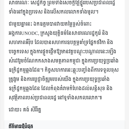
សាធារណៈ សេដ្ឋកិច្ច ព្រមទាំងសេចក្ដីថ្លៃថ្នូររបស់ប្រជាពលរដ្ឋ
ទាំងនៅក្នុងប្រទេស និងលើសកលលោកទាំងមូល។
ជាមួយគ្នានេះ ឯកឧត្តមបានវាយតម្លៃខ្ពស់ចំពោះ
អង្គការUNODC, ក្រសួងយុត្តិធម៌នៃសាធារណរដ្ឋកូរ៉េ និង
សហភាពអឺរ៉ុប ដែលបានសហការឧបត្ថម្ភគាំទ្រផ្នែកថវិកា និង
បច្ចេកទេស ក្នុងការផ្តួចផ្តើមឱ្យមានវគ្គបណ្តុះបណ្តាលនេះឡើង
សំដៅរួមចំណែកកសាងសមត្ថភាពកម្ពុជា ក្នុងការប្រយុទ្ធប្រឆាំង
ឧក្រិដ្ឋកម្មឆ្លងដែន។ កិច្ចសហការនេះឆ្លុះបញ្ចាំងពីការទទួលខុស
ត្រូវរួម និងការប្តេជ្ញាចិត្តរួមរបស់យើង ក្នុងការប្រយុទ្ធប្រឆាំង
ឧក្រិដ្ឋកម្មឆ្លងដែន ដែលកំពុងគំរាមកំហែងដល់សន្តិសុខ និង
សុវត្ថិភាពរបស់ប្រជាពលរដ្ឋ នៅទូទាំងសកលលោក៕
ដោយ៖ គង់ សិរីរ័ត្ន
ព័ត៌មានថ្មីបំផុត​