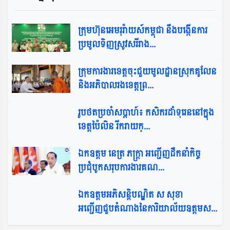
ក្រុមហ៊ុនអេមរុរ៉ាយស៍កម្ពុជា នឹងបង្កើនការ
ប្រមូលទិញស្រូវសរីរាង...
ក្រុមការងារខេត្តចុះជួយមូលដ្ឋានស្រុកគូលែន
និងអភិបាលរងខេត្ដព្រ...
រូបថតប្រចាំសប្តាហ៍៖ កសិករដាំទុរេននៅក្នុង
ខេត្តប៉ៃលិន រីករាយក្...
ឯកឧត្តម នេត្រ ភក្រ្តា អញ្ជើញដឹកនាំកិច្ច
ប្រជុំបូកសរុបការងារគណ...
ឯកឧត្តមអភិសន្តិបណ្ឌិត ស សុខា
អញ្ជើញជួបតំណាងនៃការិយាល័យឧត្តមស...