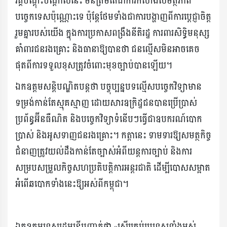
វគ្គបណ្ដុះបណ្ដាលនេះ មិនត្រឹមតែជាការកសាងសមត្ថភាព
បច្ចេកទេសប៉ុណ្ណោះទេ ប៉ុន្តែថែមទាំងជាការបង្ហាញពីការប្ដេជ្ញាចិត្ត
រួមគ្នារបស់យើង ក្នុងការប្រកាសពង្រឹងនីតិរដ្ឋ ការពារសិទ្ធិមនុស្ស
គាំពារជនរងគ្រោះ និងធានាឱ្យបានថា ជនល្មើសមិនអាចគេច
ផុតពីការទទួលខុសត្រូវចំពោះមុខច្បាប់បានឡើយ។
ឯកឧត្តមសន្តិបណ្ឌិតបន្តថា បច្ចុប្បន្នបទល្មើសបច្ចេកវិទ្យាមាន
ទម្រង់កាន់តែស្មុគស្មាញ ដោយសារឧក្រិដ្ឋជនបានប្រើប្រាស់
ប្រព័ន្ធអ៊ីនធឺណិត និងបច្ចេកវិទ្យាទំនើបៗធ្វើជាឧបករណ៍បោក
ប្រាស់ និងអូសទាញជនរងគ្រោះ។ កត្តានេះ ទាមទារឱ្យសមត្ថកិច្ច
ជំនាញត្រូវយល់ដឹងកាន់តែច្បាស់អំពីយន្តការច្បាប់ និងការ
សម្របសម្រួលកិច្ចសហប្រតិបត្តិការអន្តរជាតិ ដើម្បីបោសសម្អាត
អំពើឆបោកទាំងនេះឱ្យអស់ពីកម្ពុជា។
ឯកឧត្តមទេសរដ្ឋមន្ត្រីបញ្ជាក់ថា «ស្ទើរគ្រប់ប្រទេសទាំងអស់