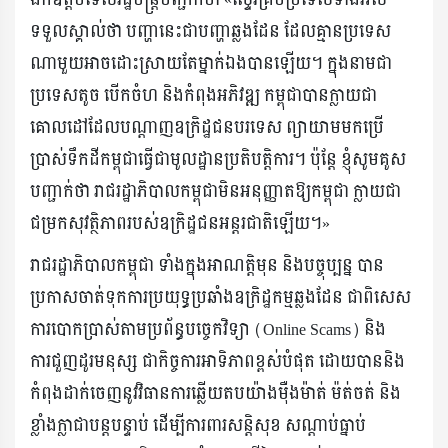
ទទួលស្គាល់ថា បញ្ហានេះជាបញ្ហាឆ្លងដែន ដែលគ្មានប្រទេស
ណាមួយអាចដោះស្រាយតែម្នាក់ឯងបានឡើយ។ ក្នុងនាមជា
ប្រទេសតូច បើកចំហ និងកំពុងអភិវឌ្ឍ កម្ពុជាបានក្លាយជា
គោលដៅដែលបណ្ដាញឧក្រិដ្ឋជនបរទេស ព្យាយាមមកប្រើ
ប្រាស់ទឹកដីកម្ពុជាធ្វើជាមូលដ្ឋានប្រតិបត្តិការ។ ប៉ុន្តែ ខ្ញុំសូមគូស
បញ្ជាក់ថា រាជរដ្ឋាភិបាលកម្ពុជាមិនអនុញ្ញាតឱ្យកម្ពុជា ក្លាយជា
ជម្រកសុវត្ថិភាពរបស់ឧក្រិដ្ឋជនអន្តរជាតិឡើយ។»
រាជរដ្ឋាភិបាលកម្ពុជា ទាំងក្នុងអាណត្តិមុន និងបច្ចុប្បន្ន បាន
ប្រកាសចាត់ទុកការប្រយុទ្ធប្រឆាំងឧក្រិដ្ឋកម្មឆ្លងដែន ជាពិសេស
ការបោកប្រាស់តាមប្រព័ន្ធបច្ចេកវិទ្យា (Online Scams) និង
ការជួញដូរមនុស្ស ជាកិច្ចការអាទិភាពខ្ពស់បំផុត ដោយបាននិង
កំពុងដាក់ចេញនូវវិធានការឆ្លើយតបយ៉ាងម៉ឺងម៉ាត់ ម៉ត់ចត់ និង
ខ្លាំងក្លាជាបន្តបន្ទាប់ ដើម្បីការពារសន្តិសុខ សណ្ដាប់ធ្នាប់