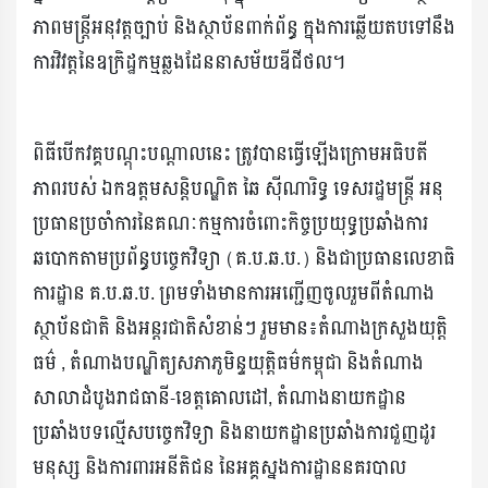
ភាពមន្ត្រីអនុវត្តច្បាប់ និងស្ថាប័នពាក់ព័ន្ធ ក្នុងការឆ្លើយតបទៅនឹង
ការវិវត្តនៃឧក្រិដ្ឋកម្មឆ្លងដែននាសម័យឌីជីថល។
ពិធីបើកវគ្គបណ្តុះបណ្តាលនេះ ត្រូវបានធ្វើឡើងក្រោមអធិបតី
ភាពរបស់ ឯកឧត្តមសន្តិបណ្ឌិត ឆៃ ស៊ីណារិទ្ធ ទេសរដ្ឋមន្ត្រី អនុ
ប្រធានប្រចាំការនៃគណៈកម្មការចំពោះកិច្ចប្រយុទ្ធប្រឆាំងការ
ឆបោកតាមប្រព័ន្ធបច្ចេកវិទ្យា (គ.ប.ឆ.ប.) និងជាប្រធានលេខាធិ
ការដ្ឋាន គ.ប.ឆ.ប. ព្រមទាំងមានការអញ្ជើញចូលរួមពីតំណាង
ស្ថាប័នជាតិ និងអន្តរជាតិសំខាន់ៗ រួមមាន៖តំណាងក្រសួងយុត្តិ
ធម៌ , តំណាងបណ្ឌិត្យសភាភូមិន្ទយុត្តិធម៌កម្ពុជា និងតំណាង
សាលាដំបូងរាជធានី-ខេត្តគោលដៅ, តំណាងនាយកដ្ឋាន
ប្រឆាំងបទល្មើសបច្ចេកវិទ្យា និងនាយកដ្ឋានប្រឆាំងការជួញដូរ
មនុស្ស និងការពារអនីតិជន នៃអគ្គស្នងការដ្ឋាននគរបាល