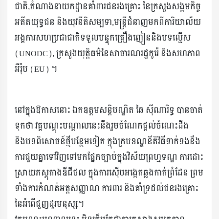
ជាតិ,តំណាងនាយកដ្ឋានគាំពារជនរងគ្រោះ នៃក្រសួងសង្គមកិច្ច
អតីតយុទ្ធជន និងយុវនីតិសម្បទា,មន្ត្រីជំនាញមកពីការិយាល័យ
អង្គការសហប្រជាជាតិទទួលបន្ទុកគ្រឿងញៀននិងបទល្មើស
(UNODC), ក្រសួងយុត្តិធម៌នៃសាធារណរដ្ឋកូរ៉េ និងសហភាព
អឺរ៉ុប (EU) ។
នៅក្នុងឱកាសនោះ ឯកឧត្តមសន្តិបណ្ឌិត ឆៃ ស៊ីណារិទ្ធ បានចាត់
ទុកថា វគ្គបណ្តុះបណ្តាលនេះនឹងរួមចំណែកផ្តល់ចំណេះដឹង
និងបទពិសោធន៍ថ្មីបន្ថែមទៀត ក្នុងក្របខណ្ឌនីតិវិធីទាក់ទងនឹង
ការជួយគ្នាទៅវិញទៅមកផ្នែកច្បាប់ក្នុងវិស័យព្រហ្មទណ្ឌ ការដោះ
ស្រាយភស្តុតាងឌីជីថល ក្នុងការស៊ើបអង្កេតឆ្លងកាត់ព្រំដែន ព្រម
ទាំងការកំណត់អត្តសញ្ញាណ ការពារ និងគាំទ្រដល់ជនរងគ្រោះ
នៃអំពើជួញដូរមនុស្ស។