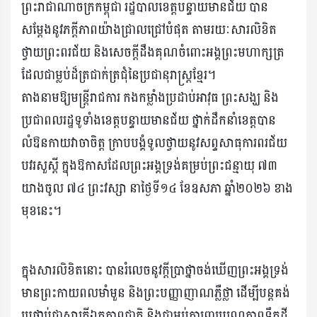
ព្រះរាជាណាចក្រកម្ពុជា រដ្ឋបាលខេត្តបន្ទាយមានជ័យ បាន
សម្តែងនូវភក្តីភាពយ៉ាងជ្រាលជ្រៅបំផុត តាមរយៈសារលិខិត
ថ្វាយព្រះពរជ័យ និងសេចក្តីដឹងគុណចំពោះអង្គព្រះមហាក្សត្រ
ដែលជាម្លប់ដ៏ត្រជាក់ត្រជុំនៃប្រជានុរាស្ត្រខ្មែរ។
តាងនាមឱ្យមន្ត្រីរាជការ កងកម្លាំងប្រដាប់អាវុធ ព្រះសង្ឃ និង
ប្រជាពលរដ្ឋទូទាំងខេត្តបន្ទាយមានជ័យ ថ្នាក់ដឹកនាំខេត្តបាន
លំឱនកាយវាចាចិត្ត ក្រាបបង្គំទូលថ្វាយនូវសព្ទសាធុការពរជ័យ
បវរសួស្តី ក្នុងឱកាសដែលព្រះអង្គទ្រង់គម្រប់ព្រះជន្មាយុ ៧៣
យាងចូល ៧៤ ព្រះវស្សា នាថ្ងៃទី១៤ ខែឧសភា ឆ្នាំ២០២៦ ខាង
មុខនេះ។
ក្នុងសារលិខិតនោះ បានរំលេចនូវក្តីប្រាថ្នាចង់ឃើញព្រះអង្គទ្រង់
មានព្រះកាយពលមាំមួន និងព្រះបញ្ញាញាណភ្លឺថ្លា ដើម្បីបន្តគង់
ប្រថាប់ជាស្មារតីឯកភាពជាតិ និងជាម្លប់ការពារបូរណភាពទឹកដី