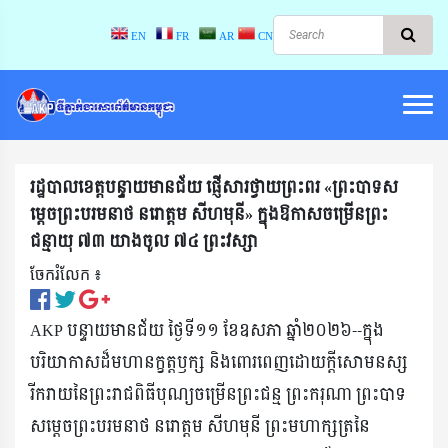
EN
FR
AR
CN
រដ្ឋបាលខេត្តបន្ទាយមានជ័យ ផ្ញើសារថ្វាយព្រះពរ «ព្រះបាទស
ម្តេចព្រះបរមនាថ នរោត្តម សីហមុនី» ក្នុងឱកាសចម្រើនព្រះ
ជន្មាយុ ៧៣ យាងចូល ៧៤ ព្រះវស្សា
ចែករំលែក ៖​
AKP បន្ទាយមានជ័យ ថ្ងៃទី១១ ខែឧសភា ឆ្នាំ២០២៦--ក្នុង
បរិយាកាសដ៏មហានក្ខត្តឫក្ស និងពោរពេញដោយក្តីសោមនស្ស
រីករាយនៃព្រះរាជពិធីបុណ្យចម្រើនព្រះជន្ម ព្រះករុណា ព្រះបាទ
សម្តេចព្រះបរមនាថ នរោត្តម សីហមុនី ព្រះមហាក្សត្រនៃ