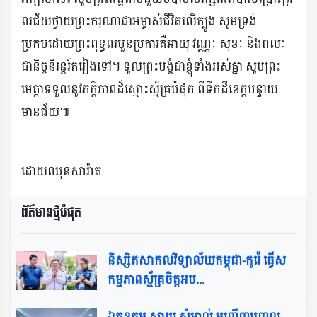
ពរជ័យថ្វាយព្រះករុណាជាអម្ចាស់ជីវិតលើត្បូង សូមទ្រង់
ប្រកបដោយព្រះពុទ្ធពរបួនប្រការគឺអាយុ វណ្ណៈ សុខៈ និងពលៈ
ជានិច្ចនិរន្តរ៍តរៀងទៅ។ ទូលព្រះបង្គំជាខ្ញុំទាំងអស់គ្នា សូមព្រះ
មេត្តាទទួលនូវភក្តីភាពដ៏ស្មោះស្ម័គ្របំផុត ពីទឹកដីខេត្តបន្ទាយ
មានជ័យ៕
ដោយឈុនសារ៉ាត
ព័ត៌មានថ្មីបំផុត​
និស្សិតសាកលវិទ្យាល័យកម្ពុជា-កូរ៉េ ធ្វើស
កម្មភាពស្ម័គ្រចិត្តអប...