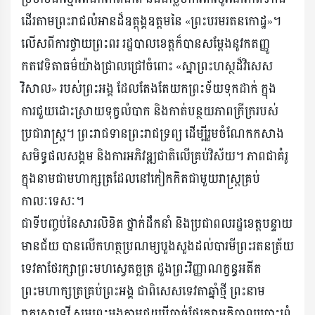
ដើរតាមព្រះរាជលំអានដ៏ឧត្តុង្គឧត្តមនៃ «ព្រះបរមរតនកោដ្ឋ»។
លើសពីការថ្វាយព្រះពរ រដ្ឋបាលខេត្តក៏បានសម្តែងនូវកតញ្ញូ
កតវេទិតាធម៌យ៉ាងជ្រាលជ្រៅចំពោះ «ស្នាព្រះហស្ថដ៏វិសេស
វិសាល» របស់ព្រះអង្គ ដែលតែងតែយកព្រះទ័យទុកដាក់ ក្នុង
ការជួយដោះស្រាយទុក្ខលំបាក និងកាត់បន្ថយភាពក្រីក្ររបស់
ប្រជារាស្ត្រ។ ព្រះរាជទានព្រះរាជទ្រព្យ ដើម្បីរួមចំណែកកសាង
សមិទ្ធផលសង្គម និងការអភិវឌ្ឍជាតិលើគ្រប់វិស័យ។ ភាពជាគំរូ
ក្នុងនាមជាមហាក្សត្រដែលនៅកៀកកិតជាមួយរាស្ត្រគ្រប់
កាលៈទេសៈ។
ជាទីបញ្ចប់នៃសារលិខិត ថ្នាក់ដឹកនាំ និងប្រជាពលរដ្ឋខេត្តបន្ទាយ
មានជ័យ បានលើកហត្ថប្រណម្យបួងសួងដល់បារមីព្រះរតនត្រ័យ
ទេវតាថែរក្សាព្រះមហស្វេតច្ឆត្រ ដួងព្រះវិញ្ញាណក្ខន្ធអតីត
ព្រះមហាក្សត្រគ្រប់ព្រះអង្គ ជាពិសេសទេវតាឆ្នាំថ្មី ព្រះនាម
រាក្យសាទេវី សូមព្រះអង្គតាមជួយបីបាច់ថែរក្សាអភិបាលប្រោះព្រំ