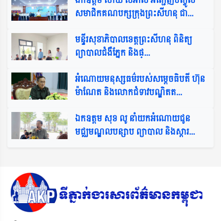
ឯកឧត្តម សាយ សំអាល់ អញ្ជើញបញ្ចូល
សមាជិកគណបក្សក្រុងព្រះសីហនុ ជា...
មន្ទីរសុខាភិបាលខេត្តព្រះសីហនុ ពិនិត្យ
ព្យាបាលជំងឺភ្នែក និងផ្...
អំណោយមនុស្សធម៌របស់សម្ដេចធិបតី ហ៊ុន
ម៉ាណែត និងលោកជំទាវបណ្ឌិតត...
ឯកឧត្តម សុខ លូ នាំយកអំណោយជូន
មជ្ឈមណ្ឌលបន្សាប ព្យាបាល និងស្តារ...