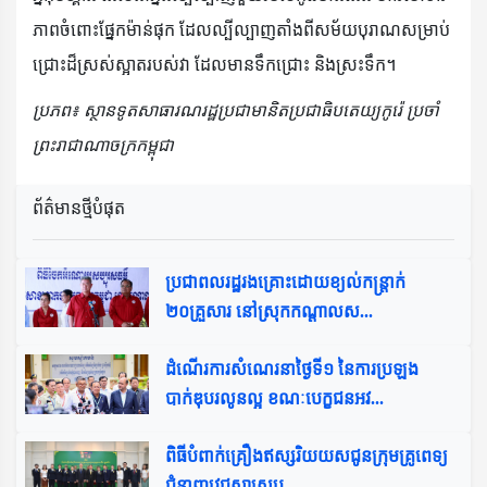
ភាពចំពោះផ្នែកម៉ាន់ផុក ដែលល្បីល្បាញតាំងពីសម័យបុរាណសម្រាប់
ជ្រោះដ៏ស្រស់ស្អាតរបស់វា ដែលមានទឹកជ្រោះ និងស្រះទឹក។
ប្រភព៖ ស្ថានទូតសាធារណរដ្ឋប្រជាមានិតប្រជាធិបតេយ្យកូរ៉េ ប្រចាំ
ព្រះរាជាណាចក្រកម្ពុជា
ព័ត៌មានថ្មីបំផុត​
ប្រជាពលរដ្ឋរងគ្រោះដោយខ្យល់កន្ត្រាក់
២០គ្រួសារ នៅស្រុកកណ្ដាលស...
ដំណើរការសំណេរនាថ្ងៃទី១ នៃការប្រឡង
បាក់ឌុបរលូនល្អ ខណៈបេក្ខជនអវ...
ពិធីបំពាក់គ្រឿងឥស្សរិយយសជូនក្រុមគ្រូពេទ្យ
ជំនាញវេជ្ជសាស្ត្របុ...