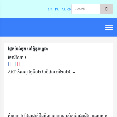
EN
FR
AR
CN
ផ្នែកម៉ាន់ផុក នៅភ្នំគុមហ្គាង
ចែករំលែក ៖​
AKP ភ្នំពេញ ថ្ងៃទី០២ ខែមិថុនា ឆ្នាំ២០២៦​ --
ភ្នំគុមហ្គាង ដែលជាភ្នំដ៏ល្បីល្បាញមួយរបស់កូរ៉េខាងជើង មានមោទន