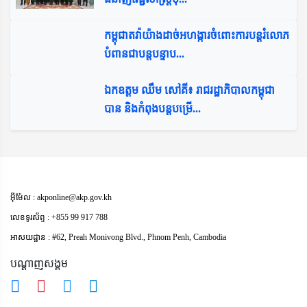
កម្ពុជាតវ៉ាយ៉ាងដាច់អហង្ការចំពោះការបន្តរំលោភ
បំពានជាបន្តបន្ទាប...
ឯកឧត្ដម ឈឹម សៅគី៖ រាជរដ្ឋាភិបាលកម្ពុជា
បាន និងកំពុងបន្តបម្រើ...
អុីម៉ែល : akponline@akp.gov.kh
លេខទូរស័ព្ទ : +855 99 917 788
អាសយដ្ឋាន : ​#62, Preah Monivong Blvd., Phnom Penh, Cambodia
បណ្តាញសង្គម