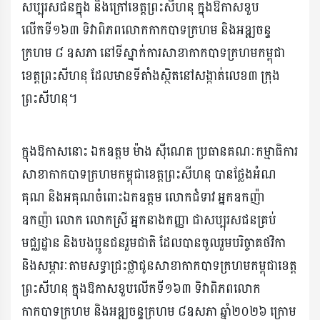
សប្បុរសជនក្នុង និងក្រៅខេត្តព្រះសីហនុ ក្នុងឱកាសខួប
លើកទី១៦៣ ទិវាពិភពលោកកាកបាទក្រហម និងអឌ្ឍចន្ទ
ក្រហម ៨ ឧសភា នៅទីស្នាក់ការសាខាកាកបាទក្រហមកម្ពុជា
ខេត្តព្រះសីហនុ ដែលមានទីតាំងស្ថិតនៅសង្កាត់លេខ៣ ក្រុង
ព្រះសីហនុ។
ក្នុងឱកាសនោះ ឯកឧត្តម ម៉ាង ស៊ីណេត ប្រធានគណៈកម្មាធិការ
សាខាកាកបាទក្រហមកម្ពុជាខេត្តព្រះសីហនុ បានថ្លែងអំណ
គុណ និងអគុណចំពោះឯកឧត្តម លោកជំទាវ អ្នកឧកញ៉ា
ឧកញ៉ា លោក លោកស្រី អ្នកនាងកញ្ញា ជាសប្បុរសជនគ្រប់
មជ្ឈដ្ឋាន និងបងប្អូនជនរួមជាតិ ដែលបានចូលរួមបរិច្ចាគថវិកា
និងសម្ភារៈតាមសទ្ធាជ្រះថ្លាជូនសាខាកាកបាទក្រហមកម្ពុជាខេត្ត
ព្រះសីហនុ ក្នុងឱកាសខួបលើកទី១៦៣ ទិវាពិភពលោក
កាកបាទក្រហម និងអឌ្ឍចន្ទក្រហម ៨ឧសភា ឆ្នាំ២០២៦ ក្រោម