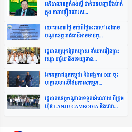
អភិបាលខេត្តកំពង់ស្ពឺ ដាក់បទបញ្ជាម៉ឺងម៉ាត់
ក្នុង ការពន្លឿនដោះស...
រយៈពេល៣ថ្ងៃ ចាប់ពីថ្ងៃនេះតទៅ នៅតាម
បណ្តាខេត្ដ-រាជធានីអាចមានភ្...
រដ្ឋបាលស្រុកព្រៃកប្បាស នាំយកទៀនព្រះ
វស្សា បច្ច័យ និងទេយ្យទាន...
ឯកអគ្គរាជទូតកម្ពុជា និងអង្គការ OIF ចុះ
ហត្ថលេខាលើផែនការសកម្មភ...
រដ្ឋបាលខេត្តកណ្តាលទទួលអំណោយ ពីក្រុម
ហ៊ុន LANJU CAMBODIA និងលោ...