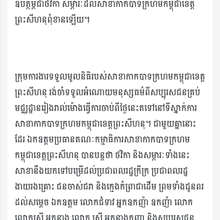
ឧបត្ថម្ភជាថវិកា សម្ភារៈដល់សាខាកាកបាទក្រហមកម្ពុជាខេត្ត
ព្រះសីហនុពុំខានឡើយ។
ក្រុមការងារទទួលមូលនិធិរបស់សាខាកាកបាទក្រហមកម្ពុជាខេត្ត
ព្រះសីហនុ រង់ចាំទទួលអំណោយមនុស្សធម៌ពីសប្បុរសជនគ្រប់
មជ្ឈដ្ឋានរៀងរាល់ម៉ោងធ្វើការចាប់ពីថ្ងៃនេះតទៅនៅទីស្នាក់ការ
សាខាកាកបាទក្រហមកម្ពុជាខេត្តព្រះសីហនុ។ ជាមួយគ្នានោះ
ដែរ ឯកឧត្តមប្រធានគណៈកម្មាធិការសាខាកាកបាទក្រហម
កម្ពុជាខេត្តព្រះសីហនុ បានបន្តថា ថវិកា និងសម្ភារៈទាំងនេះ
សាខានឹងយកទៅបម្រើដល់ប្រជាពលរដ្ឋក្រីក្រ ប្រជាពលរដ្ឋ
ងាយរងគ្រោះ ជនចាស់ជរា និងក្មេងកំព្រាជាដើម ព្រមទាំងជូនពរ
ដល់សម្តេច ឯកឧត្តម លោកជំទាវ អ្នកឧកញ៉ា ឧកញ៉ា លោក
លោកស្រី អ្នកនាង លោក ស្រី អ្នកនាងកញ្ញា និងសប្បុរសជន