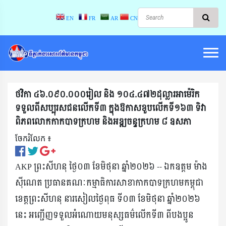
EN
FR
AR
CN
ថវិកា ៤៦.០៩០.០០០រៀល និង ១០៤.៤៧២ដុល្លារអាម៉េរិក
ទទួលពីសប្បុរសជនលើកទី៣ ក្នុងឱកាសខួបលើកទី១៦៣ ទិវា
ពិភពលោកកាកបាទក្រហម និងអឌ្ឍចន្ទក្រហម ៨ ឧសភា
ចែករំលែក ៖​
AKP ព្រះសីហនុ ថ្ងៃ០៣ ខែមិថុនា ឆ្នាំ២០២៦ -- ឯកឧត្តម ម៉ាង
ស៊ីណេត ប្រធានគណៈកម្មាធិការសាខាកាកបាទក្រហមកម្ពុជា
ខេត្តព្រះសីហនុ នារសៀលថ្ងៃពុធ ទី០៣ ខែមិថុនា ឆ្នាំ២០២៦
នេះ អញ្ជើញទទួលអំណោយមនុស្សធម៌លើកទី៣ ពីបងប្អូន