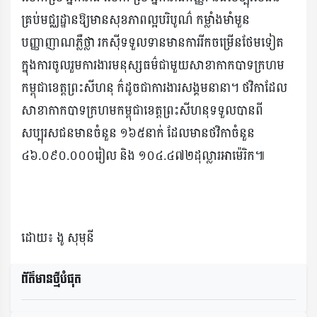
គ្រប់មជ្ឈដ្ឋានឱ្យមានសុខភាពល្អបរិបូណ៌ កម្លាំងមាំមួន
បញ្ញាញាណភ្លឺថ្លា រកស៊ីទទួលទានមានការរីកចម្រើនថែមទៀត
ក្នុងការចូលរួមការងារមនុស្សធម៌ជាមួយសាខាកាកបាទក្រហម
កម្ពុជាខេត្តព្រះសីហនុ ក៌ដូចជាការងារសង្គមនានា។ ថវិកាដែល
សាខាកាកបាទក្រហមកម្ពុជាខេត្តព្រះសីហនុទទួលបានពី
សប្បុរសជនមានចំនួន ១៦៥នាក់ ដែលមានថវិកាចំនួន
៤៦.០៩០.០០០រៀល និង ១០៤.៤៧២ដុល្លារអាម៉េរិក៕
ដោយ៖ ងូ សុមុនី
ព័ត៌មានថ្មីបំផុត​