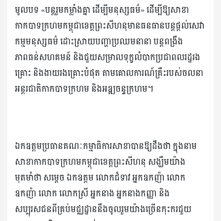
មូលបទ «បន្តរួមកម្លាំងគ្នា ដើម្បីមនុស្សធម៌» ដើម្បីឱ្យសាខា
កាកបាទក្រហមកម្ពុជាខេត្តព្រះសីហនុមានធនធានបន្តផ្តល់សេវា
កម្មមនុស្សធម៌ ដោះស្រាយបញ្ហាប្រឈមនានា បន្តពង្រឹង
ភាពធន់សហគមន៍ និងជួយសម្រាលទុក្ខលំបាកប្រជាពលរដ្ឋរង
គ្រោះ និងងាយរងគ្រោះបំផុត តាមគោលការណ៍គ្រឹះរបស់ចលនា
អន្តរជាតិកាកបាទក្រហម និងអឌ្ឍចន្ទក្រហម។
ឯកឧត្តមប្រធានគណៈកម្មាធិការសាខាបានឱ្យដឹងថា ក្នុងនាម
សាខាកាកបាទក្រហមកម្ពុជាខេត្តព្រះសីហនុ សង្ឃឹមយ៉ាង
មុតមាំថា សម្តេច ឯកឧត្តម លោកជំទាវ អ្នកឧកញ៉ា លោក
ឧកញ៉ា លោក លោកស្រី អ្នកនាង អ្នកនាងកញ្ញា និង
សប្បុរសជនពីគ្រប់មជ្ឈដ្ឋាននឹងចូលរួមយ៉ាងច្រើនកុះករជួយ