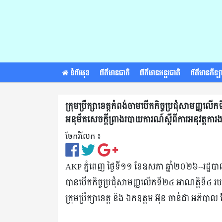
ទំព័រមុខ
ព័ត៌មានជាតិ
ព័ត៌មានអន្តរជាតិ
ព័ត៌មានកីឡ
ក្រុមប្រឹក្សាខេត្តកំពង់ចាមបើកកិច្ចប្រជុំសាមញ្ញលើកទ
អនុម័តសេចក្តីព្រាងរបាយការណ៍ស្តីពីការអនុវត្តក
ចែករំលែក ៖​
AKP ភ្នំពេញ ថ្ងៃទី១១ ខែឧសភា ឆ្នាំ២០២៦--រដ្ឋបា
បានបើកកិច្ចប្រជុំសាមញ្ញលើកទី២៤ អាណត្តិទី៤ របស់
ក្រុមប្រឹក្សាខេត្ត និង ឯកឧត្តម អ៊ុន ចាន់ដា អភ