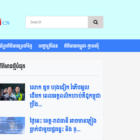
CN
្តិប័ត្រព័ត៌មានប្រចាំថ្ងៃ
បញ្ហាព្រំដែន
ព័ត៌មានកម្ពុជា-ក្វាងស៊ី
ព័ត៌មានថ្មីបំផុត​
លោក គួច ហុងជៀក រំភើបអួល
ដើមក ពេលអត្តពលិកហាប់គីដូកម្ពុជា
ប្រឹង...
ថ្ងៃនេះ ខេត្ដ-រាជធានី អាចមានភ្លៀង
ធ្លាក់ជាមួយផ្គររន្ទះ និង ខ្...