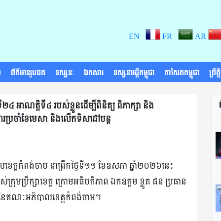
EN
FR
AR
ា
ព័ត៌មានរូបថត
ទស្សនៈ
ឯកសារ
ទស្សនាវដ្តីកម្ពុជា
កាសែតកម្ពុជា
ព្រឹត
ី២៤ អាណត្តិទី៤ របស់ខ្លួនដើម្បីពិនិត្យ ពិភាក្សា និង
ារងារប្រចាំខែមេសា និងលើកទិសដៅបន្ត
លខេត្តកំពង់ចាម នាព្រឹកថ្ងៃទី១១ ខែឧសភា ឆ្នាំ២០២៦នេះ
ក្រុមប្រឹក្សាខេត្ត ក្រោមអធិបតីភាព ឯកឧត្តម ខ្លូត ផន ប្រធាន
ិបាល នៃគណៈអភិបាលខេត្តកំពង់ចាម។