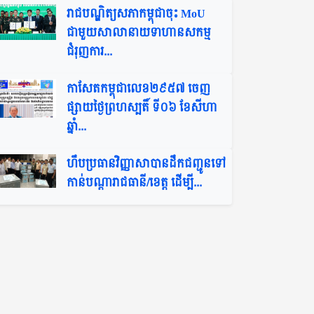
រាជបណ្ឌិត្យសភាកម្ពុជាចុះ MoU
ជាមួយសាលានាយទាហានសកម្ម
ជំរុញការ...
កាសែតកម្ពុជាលេខ២៩៥៧ ចេញ
ផ្សាយថ្ងៃព្រហស្បតិ៍ ទី០៦ ខែសីហា
ឆ្នាំ...
ហឹបប្រធានវិញ្ញាសាបានដឹកជញ្ជូនទៅ
កាន់បណ្ដារាជធានី/ខេត្ត ដើម្បី...