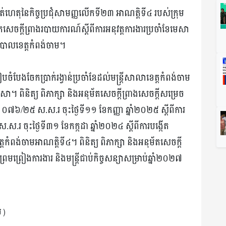
ំណត់ហេតុនៃកិច្ចប្រជុំសាមញ្ញលើកទី២៣ អាណត្តិទី៤ របស់ក្រុម
នុម័តសេចក្តីព្រាងរបាយការណ៍ស្តីពីការអនុវត្តការងារប្រចាំខែមេសា
ឋបាលខេត្តកំពង់ចាម។
រៀបចំបែងចែកប្រាក់រង្វាន់ប្រចាំខែដល់មន្ត្រីសាលាខេត្តកំពង់ចាម
 ពិនិត្យ ពិភាក្សា និងអនុម័តសេចក្ដីព្រាងសេចក្ដីសម្រេច
ខ ០៧៦/២៥ ស.ស.រ ចុះថ្ងៃទី១១ ខែកញ្ញា ឆ្នាំ២០២៥ ស្តីពីការ
រ ចុះថ្ងៃទី៣១ ខែកក្កដា ឆ្នាំ២០២៤ ស្តីពីការបង្កើត
្តកំពង់ចាមអាណត្តិទី៤។ ពិនិត្យ ពិភាក្សា និងអនុម័តសេចក្តី
ច្ចព្រមព្រៀងការងារ និងមន្ត្រីជាប់កិច្ចសន្យាសម្រាប់ឆ្នាំ២០២៧
ម)