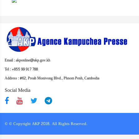
Email : akponline@akp.gov.kh
Tel : +855 99 917 788
Address : ​#62, Preah Monivong Blvd., Phnom Penh, Cambodia
Social Media
© © Copyright AKP 2018. All Rights Reserved.