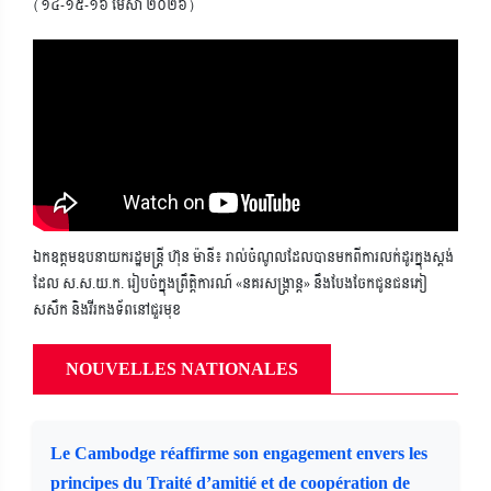
(១៤-១៥-១៦ មេសា ២០២៦)
ឯកឧត្តមឧបនាយករដ្ឋមន្ត្រី ហ៊ុន ម៉ានី៖ រាល់ចំណូលដែលបានមកពីការលក់ដូរក្នុងស្តង់
ដែល ស.ស.យ.ក. រៀបចំក្នុងព្រឹត្តិការណ៍ «នគរសង្ក្រាន្ត» នឹងបែងចែកជូនជនភៀ
សសឹក និងវីរកងទ័ពនៅជួរមុខ
NOUVELLES NATIONALES
Le Cambodge réaffirme son engagement envers les
principes du Traité d’amitié et de coopération de