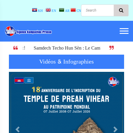
KH
EN
AR
CN
amdech Techo Hun Sèn : Le Cambodge ne doit pas échanger son indépend
Vidéos & Infographies
Previous
Next