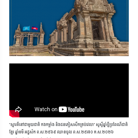
"ស្មារតីនៅជាមួយជាតិ កងកម្លាំង និងជនភៀសសឹកគ្រប់វេលា" សួស្តីឆ្នាំថ្មីប្រពៃណីជាតិ
ខ្មែរ ឆ្នាំមមី អដ្ឋស័ក ព.ស.២៥៦៩ ឈានចូល ព.ស.២៥៧០ គ.ស.២០២៦