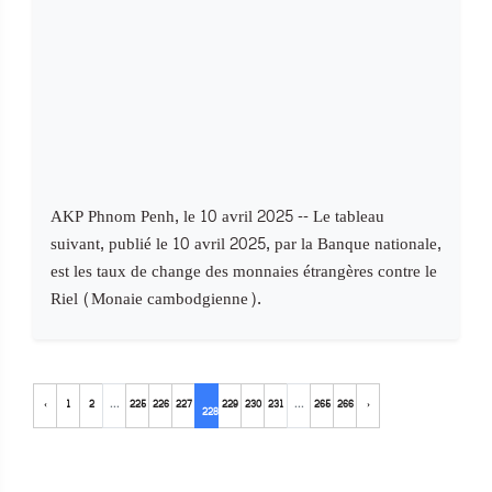
AKP Phnom Penh, le 10 avril 2025 -- Le tableau
suivant, publié le 10 avril 2025, par la Banque nationale,
est les taux de change des monnaies étrangères contre le
Riel (Monaie cambodgienne).
‹
1
2
...
225
226
227
229
230
231
...
265
266
›
228