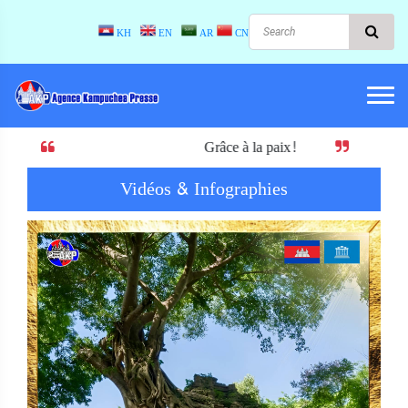
KH
EN
AR
CN
Grâce à la paix! Quand il y a la paix, il y a le
Vidéos & Infographies