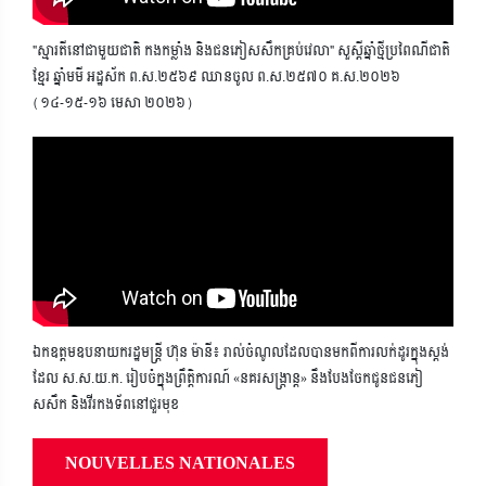
"ស្មារតីនៅជាមួយជាតិ កងកម្លាំង និងជនភៀសសឹកគ្រប់វេលា" សួស្តីឆ្នាំថ្មីប្រពៃណីជាតិ
ខ្មែរ ឆ្នាំមមី អដ្ឋស័ក ព.ស.២៥៦៩ ឈានចូល ព.ស.២៥៧០ គ.ស.២០២៦
(១៤-១៥-១៦ មេសា ២០២៦)
ឯកឧត្តមឧបនាយករដ្ឋមន្ត្រី ហ៊ុន ម៉ានី៖ រាល់ចំណូលដែលបានមកពីការលក់ដូរក្នុងស្តង់
ដែល ស.ស.យ.ក. រៀបចំក្នុងព្រឹត្តិការណ៍ «នគរសង្ក្រាន្ត» នឹងបែងចែកជូនជនភៀ
សសឹក និងវីរកងទ័ពនៅជួរមុខ
NOUVELLES NATIONALES