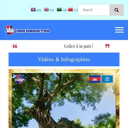
KH
EN
AR
CN
Grâce à la paix! Quand il y a la paix, il y a le d
Vidéos & Infographies