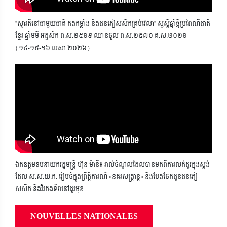
"ស្មារតីនៅជាមួយជាតិ កងកម្លាំង និងជនភៀសសឹកគ្រប់វេលា" សួស្តីឆ្នាំថ្មីប្រពៃណីជាតិ
ខ្មែរ ឆ្នាំមមី អដ្ឋស័ក ព.ស.២៥៦៩ ឈានចូល ព.ស.២៥៧០ គ.ស.២០២៦
(១៤-១៥-១៦ មេសា ២០២៦)
ឯកឧត្តមឧបនាយករដ្ឋមន្ត្រី ហ៊ុន ម៉ានី៖ រាល់ចំណូលដែលបានមកពីការលក់ដូរក្នុងស្តង់
ដែល ស.ស.យ.ក. រៀបចំក្នុងព្រឹត្តិការណ៍ «នគរសង្ក្រាន្ត» នឹងបែងចែកជូនជនភៀ
សសឹក និងវីរកងទ័ពនៅជួរមុខ
NOUVELLES NATIONALES