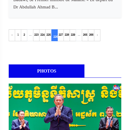
Dr Abdullah Ahmad B...
‹
1
2
...
223
224
225
227
228
229
...
265
266
›
226
PHOTOS