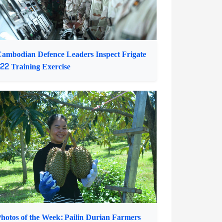
hotos of the Week: Pailin Durian Farmers
njoy Bountiful Harvest for Market Demand