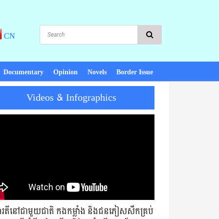
CN
Documentary
Opinion
Novels
Border Issue
Videos & Infographics
ng else. We will not die or become rich even though we continue to
មារតីនៅជាមួយជាតិ កងកម្លាំង និងជនភៀសសឹកគ្រប់