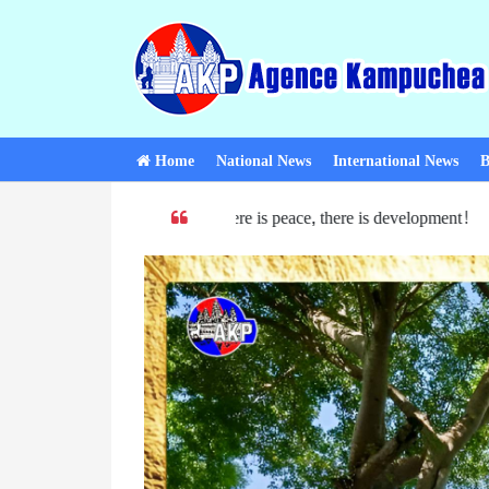
Home
National News
International News
B
eace! When there is peace, there is development! PM Hun Sen : Camb