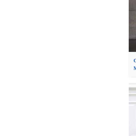
C
M
P