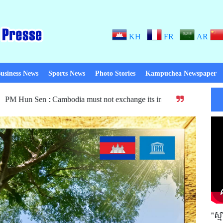
KH
FR
AR
usiness News
Sports News
Photo Stories
Kampuchea Newspaper
odia must not exchange its independence and sovereignty for anythi
"ស្