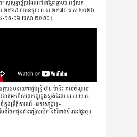
" សួស្តីឆ្នាំថ្មីប្រពៃណីជាតិខ្មែរ ឆ្នាំមមី អដ្ឋស័ក
ស.២៥៦៩ ឈានចូល ព.ស.២៥៧០ គ.ស.២០២៦
៤-១៥-១៦ មេសា ២០២៦)
ត្តមឧបនាយករដ្ឋមន្ត្រី ហ៊ុន ម៉ានី៖ រាល់ចំណូល
បានមកពីការលក់ដូរក្នុងស្តង់ដែល ស.ស.យ.ក.
ំក្នុងព្រឹត្តិការណ៍ «នគរសង្ក្រាន្ត»
ងបែងចែកជូនជនភៀសសឹក និងវីរកងទ័ពនៅជួរមុខ