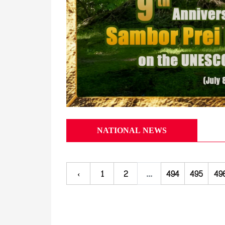
NATIONAL NEWS
‹
1
2
...
494
495
49