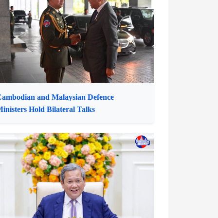
ambodian and Malaysian Defence
inisters Hold Bilateral Talks
rime Minister Meets Delegation from
CGCC and GBA Alliance