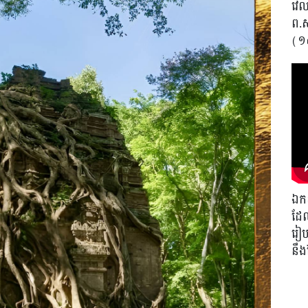
វេលា
ព.
(១
Next
ឯកឧ
ដែល
រៀបច
នឹ