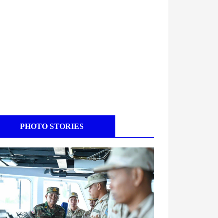
PHOTO STORIES
ambodian Defence Leaders Inspect Frigate
22 Training Exercise