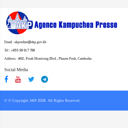
Email : akponline@akp.gov.kh
Tel : +855 99 917 788
Address : ​#62, Preah Monivong Blvd., Phnom Penh, Cambodia
Social Media
© © Copyright AKP 2018. All Rights Reserved.