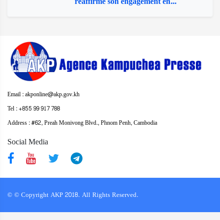
réaffirme son engagement en...
Email : akponline@akp.gov.kh
Tel : +855 99 917 788
Address : ​#62, Preah Monivong Blvd., Phnom Penh, Cambodia
Social Media
© © Copyright AKP 2018. All Rights Reserved.