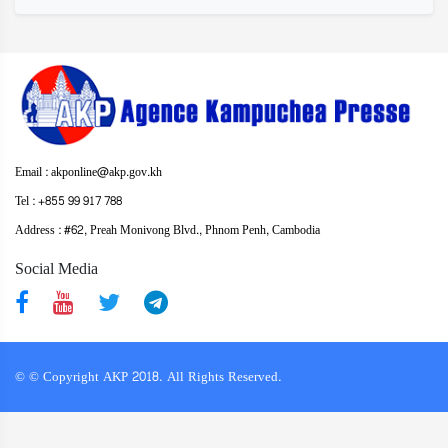
Email : akponline@akp.gov.kh
Tel : +855 99 917 788
Address : ​#62, Preah Monivong Blvd., Phnom Penh, Cambodia
Social Media
© © Copyright AKP 2018. All Rights Reserved.